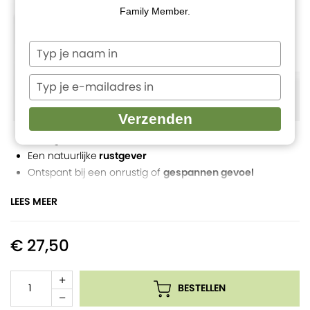
Family Member.
Typ
je
naam
Typ
in
je
e-
Verzenden
mailadres
Kruidig en warm
in
Een natuurlijke
rustgever
Ontspant bij een onrustig of
gespannen gevoel
Geschikt bij een onzuivere en een oudere huid
LEES MEER
100% natuurlijk en zuiver
€ 27,50
BESTELLEN