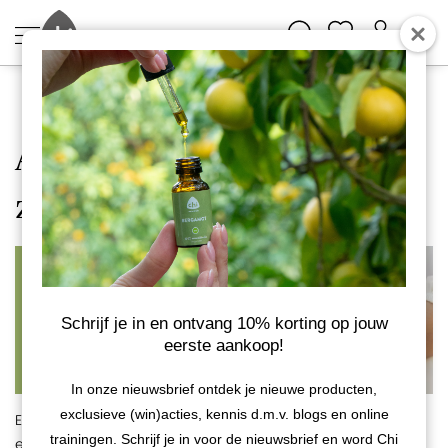
Klantenservice
Aromatherapie tijdens de
zwangerschap
Schrijf je in en ontvang 10% korting op jouw
eerste aankoop!
In onze nieuwsbrief ontdek je nieuwe producten,
exclusieve (win)acties, kennis d.m.v. blogs en online
Essentiële oliën kunnen helpen om de gezondheid van jou
trainingen. Schrijf je in voor de nieuwsbrief en word Chi
en jouw baby te ondersteunen. De levenskracht, die vanuit