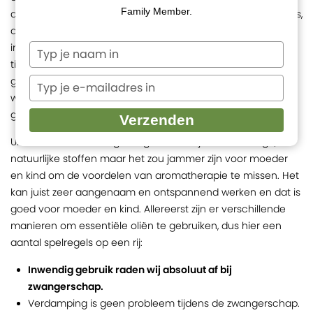
Family Member.
de bloem, plant, boom of het kruid in deze oliën verzameld is,
draagt bij aan het behouden van het natuurlijke evenwicht
in het lichaam. Aromatherapie kan goed ingezet worden
Typ
je
tijdens de zwangerschap, tijdens de bevalling en na de
naam
geboorte bij baby's. Essentiële oliën kunnen van grote
Typ
in
je
waarde zijn in de algemene lichaamsverzorging en als
e-
goede ondersteuning bij allerlei ongemakken.
Verzenden
mailadres
Uiteraard is voorzichtigheid geboden bij deze krachtige,
in
natuurlijke stoffen maar het zou jammer zijn voor moeder
en kind om de voordelen van aromatherapie te missen. Het
kan juist zeer aangenaam en ontspannend werken en dat is
goed voor moeder en kind. Allereerst zijn er verschillende
manieren om essentiële oliën te gebruiken, dus hier een
aantal spelregels op een rij:
Inwendig gebruik raden wij absoluut af bij
zwangerschap.
Verdamping is geen probleem tijdens de zwangerschap.