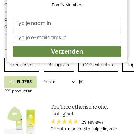
Over de hele wereld groeien op dit moment de bloemen,
Family Member.
kruiden, planten en bomen die ons de kostbare etherische
olie geven. We werken alleen met de meest recente
Typ
oogsten van de hoogste kwaliteit, direct van de boer of
je
producent. Ontdek hier meer dan 150 etherische oliën!
naam
Typ
in
je
e-
Home
Etherische oliën
Verzenden
mailadres
in
Seizoenstips
Biologisch
CO2 extracten
Top
FILTERS
227 producten
Tea Tree etherische olie,
biologisch
BIO
129 reviews
Dé natuurlijke eerste hulp olie, zeer