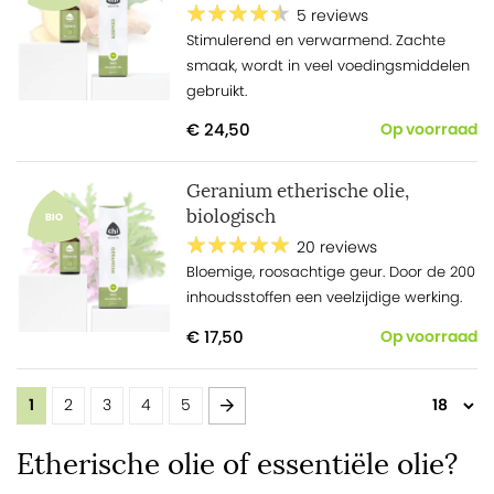
5 reviews
Stimulerend en verwarmend. Zachte
smaak, wordt in veel voedingsmiddelen
gebruikt.
€ 24,50
Op voorraad
Geranium etherische olie,
biologisch
BIO
20 reviews
Bloemige, roosachtige geur. Door de 200
inhoudsstoffen een veelzijdige werking.
€ 17,50
Op voorraad
Pagina
U lees momenteel pagina
Pagina
Pagina
Pagina
Pagina
Pagina
Volgende
1
2
3
4
5
Etherische olie of essentiële olie?