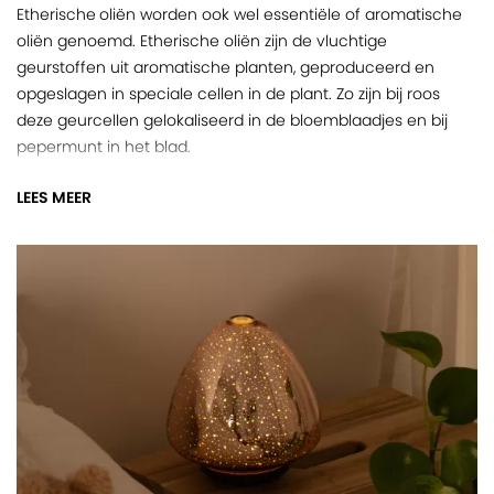
Etherische oliën worden ook wel essentiële of aromatische
oliën genoemd. Etherische oliën zijn de vluchtige
geurstoffen uit aromatische planten, geproduceerd en
opgeslagen in speciale cellen in de plant. Zo zijn bij roos
deze geurcellen gelokaliseerd in de bloemblaadjes en bij
pepermunt in het blad.
De vluchtige olie wordt uit deze geurige en heilzame planten
LEES MEER
gewonnen. Meestal via waterdampdestillatie, maar ook
persing of CO2 extractie wordt als techniek gebruikt. Het
resultaat is een etherische olie die we op verschillende
manieren kunnen toepassen. Zo kan de Chi of levenskracht
in de vorm van etherische olie op ons worden
overgedragen.
Aromatherapie
Aromatherapie vormt het fundament en hart van Chi. Het