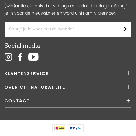
Chi Natural Life is al sinds 1979 verbonden met de
(win)acties, kennis d.m.v. blogs en online trainingen. Schrijf
wereldwijde natuur. Over de hele wereld selecteren wij de
je in voor de nieuwsbrief en word Chi Family Member.
beste, 100% natuurlijke grondstoffen voor onze producten.
We werken enkel met de meest recente oogsten, direct van
de boer of producent die vaak en wanneer mogelijk van
biologische kwaliteit zijn. In elk proces is het bewaken en
Social media
controleren van onze kwaliteit onze eerste prioriteit!
KLANTENSERVICE
OVER CHI NATURAL LIFE
CONTACT