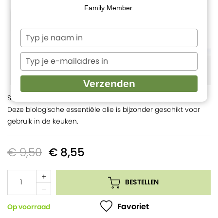
Family Member.
Typ
je
naam
Typ
in
je
e-
Verzenden
mailadres
Sinaasappel olie uit de schillen van de sinaasappelvrucht.
in
Deze biologische essentiële olie is bijzonder geschikt voor
gebruik in de keuken.
€ 9,50
€ 8,55
BESTELLEN
Favoriet
Op voorraad