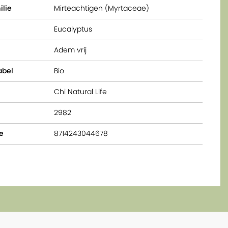
ilie
Mirteachtigen (Myrtaceae)
Eucalyptus
Adem vrij
abel
Bio
Chi Natural Life
2982
e
8714243044678