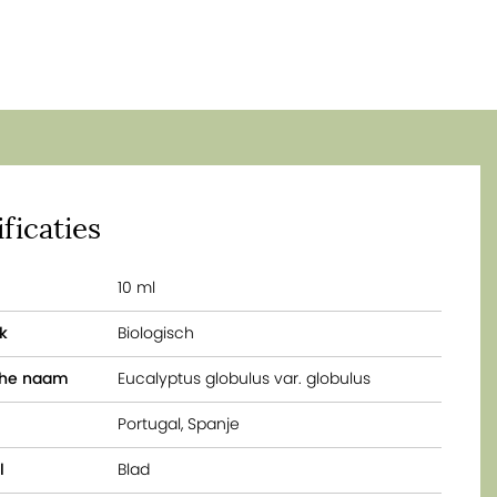
ficaties
10 ml
k
Biologisch
che naam
Eucalyptus globulus var. globulus
Portugal, Spanje
l
Blad