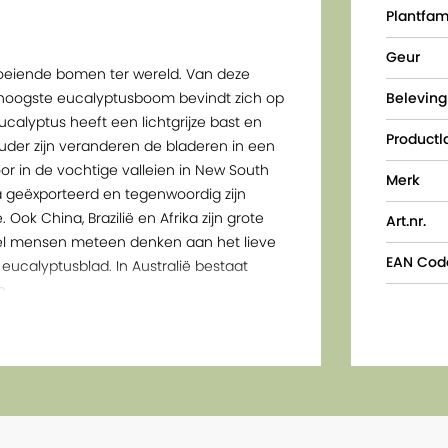
Plantfam
Geur
roeiende bomen ter wereld. Van deze
 hoogste eucalyptusboom bevindt zich op
Beleving
alyptus heeft een lichtgrijze bast en
Productl
uder zijn veranderen de bladeren in een
r in de vochtige valleien in New South
Merk
a geëxporteerd en tegenwoordig zijn
ok China, Brazilië en Afrika zijn grote
Art.nr.
veel mensen meteen denken aan het lieve
EAN Cod
n eucalyptusblad. In Australië bestaat
n.
n 1,8% en 2%. Dat wil zeggen dat er
n de jonge twijgen van de
eurloos tot lichtgeel. In de aromatherapie
De bekende frisse eucalyptus geur wordt