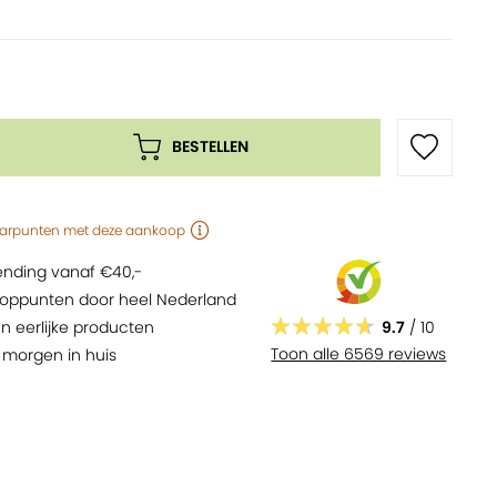
voor in de keuken
isch, natuurlijk en zuiver
BESTELLEN
arpunten
met deze aankoop
zending vanaf €40,-
oppunten door heel Nederland
9.7
/ 10
n eerlijke producten
Toon alle 6569 reviews
,
morgen
in huis