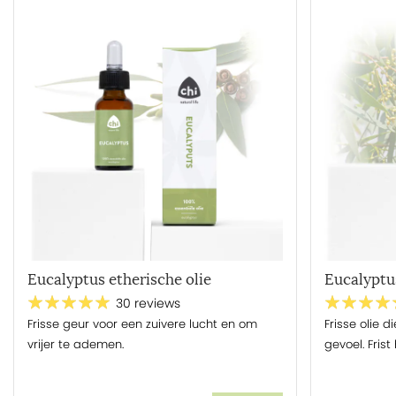
Hoewel het woord ‘aroma’ erop duidt dat de geur van de 
kunnen vele biologische essentiële oliën worden ingenome
oliën zelfs toegestane smaakstoffen zijn in de voedingsin
essentiële oliën zijn bijzonder geschikt voor gebruik in d
zéér lage doseringen aan voedingsproducten toegevoegd,
voor de veiligheid maximaal: 2 druppels op een 100 ml v
Wat is aromatherapie?
Aromatherapie vormt het fundament en hart van Chi. Ie
aromatherapie, maar wat is het nu eigenlijk? De meeste
wellness en lekkere geuren verdampen in huis met bijvoor
waar, maar het is veel breder dan dat: er zijn wel 1001 mo
Eucalyptus etherische olie
Eucalyptus
jaren gebruikt in onze huidverzorgingsproducten, als sma
binnen de reguliere en complementaire gezondheidszorg. E
30 reviews
Frisse geur voor een zuivere lucht en om
Frisse olie di
eigenschappen en kent verschillende toepassingen. Lee
vrijer te ademen.
gevoel. Frist
aromatherapie.
Oorsprong