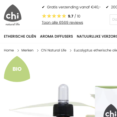
✔
Gratis verzending vanaf €40,-
✔
200
Eucalyptus etherische olie, biologisch
€ 8,50
9.7
/ 10
Toon alle 6569 reviews
ETHERISCHE OLIËN
AROMA DIFFUSERS
NATUURLIJKE VERZOR
Home
Merken
Chi Natural Life
Eucalyptus etherische olie
BIO