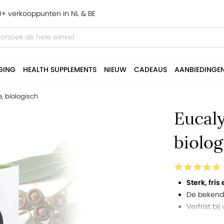
+ verkooppunten in NL & BE
GING
HEALTH SUPPLEMENTS
NIEUW
CADEAUS
AANBIEDINGE
, biologisch
Eucaly
biolog
Sterk, fri
De bekend
Verfrist bi
Maak zelf