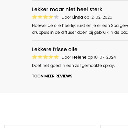
waardoor de typische smaak ontstaat. Je kunt ook met de
Lekker maar niet heel sterk
essentiële olie andere honingsoorten of de meer neutra
omtoveren. Of beter gezegd upgraden met bijvoorbeeld e
Door
Linda
op
12-02-2025
biologische essentiële olie toe per 250 gram honing en 
Hoewel de olie heerlijk ruikt en je er een Spa gev
verwarm de honing eerst even – au bain-marie – op zoda
druppels in de diffuser doen bij gebruik in de ba
gaat.
Lekkere frisse olie
Download hier GRATIS het ‘De keuken in met Chi’ recepte
Door
Helene
op
18-07-2024
Tip
Doet het goed in een zelfgemaakte spray.
Eucalyptusolie is ook onderdeel van het startpakket dat ho
TOON MEER REVIEWS
Aromaformules"! Leer denken als een aromatherapeut en
producten.
Bekijk het startpakket hier.
Over biologische oliën
Het verschil tussen een niet-biologische (gecultiveerd of 
essentiële olie is enkel en alleen de SKAL-certificering 
werking zijn gelijk.