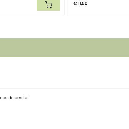
€ 11,50
wijde natuur. Over de hele wereld
oor onze producten. We werken enkel met
ent die vaak en wanneer mogelijk van
 van onze producten?
Lees verder op de
ld
Wees de eerste!