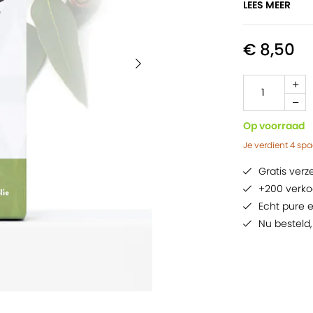
LEES MEER
Smaakstof 
100% biolog
€ 8,50
Op voorraad
Je verdient
4
spa
Gratis ver
+200 verko
Echt pure e
Nu besteld