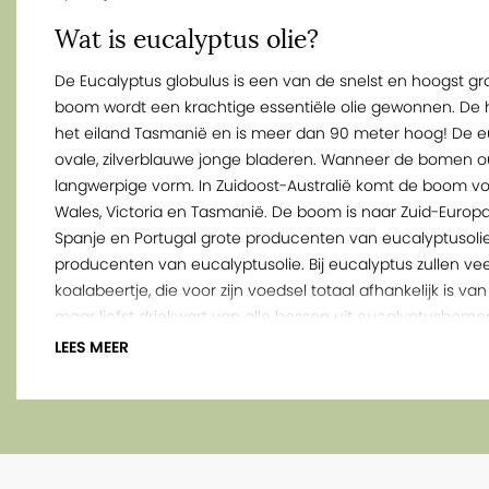
Wat is eucalyptus olie?
De Eucalyptus globulus is een van de snelst en hoogst g
boom wordt een krachtige essentiële olie gewonnen. De
het eiland Tasmanië en is meer dan 90 meter hoog! De euc
ovale, zilverblauwe jonge bladeren. Wanneer de bomen o
langwerpige vorm. In Zuidoost-Australië komt de boom voo
Wales, Victoria en Tasmanië. De boom is naar Zuid-Europ
Spanje en Portugal grote producenten van eucalyptusolie. O
producenten van eucalyptusolie. Bij eucalyptus zullen 
koalabeertje, die voor zijn voedsel totaal afhankelijk is va
maar liefst driekwart van alle bossen uit eucalyptusbome
LEES MEER
De opbrengst aan essentiële olie is voor eucalyptus tusse
ongeveer 60 kilo verse bladeren nodig zijn voor 1 kilo olie.
De olie van eucalyptus is afkomstig van het verse blad e
eucalyptusboom. De sterke, frisse kamferachtige olie is kl
is eucalyptus een van de meest karakteristieke geuren. 