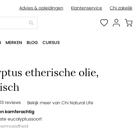
Advies & opleidingen
Klantenservice
Chi zakelijk
BESTELLEN
N
MERKEN
BLOG
CURSUS
ptus etherische olie,
isch
13 reviews
Bekijk meer van Chi Natural Life
s en kamferachtig
ste eucalyptussoort
j vermoeidheid
 een
eucalyptus honing