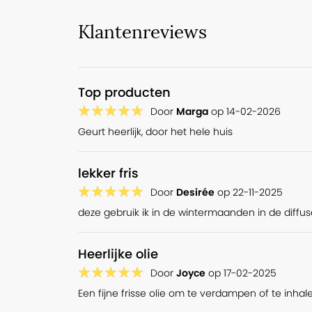
in veel medicinale producten verwerkt. Ook in schoonm
Klantenreviews
mondverzorgingsproducten wordt de olie gebruikt.
De geur van Eucalyptus globulus is sterker dan de geur v
radiata.
Top producten
Welke soorten eucalyptus olie zijn er
Door
Marga
op
14-02-2026
Je vindt verschillende soorten eucalyptusolie in ons assor
Geurt heerlijk, door het hele huis
Eucalyptus globulus heeft de scherpste geur van alle soort
biologische kwaliteit. Eucalyptus radiata heeft een zachte
lekker fris
fruitiger. Eucalyptus smithii is nog iets zachter en frisse
Door
Desirée
op
22-11-2025
en mensen die eucalyptus te scherp vinden. Eucalyptus ci
meer in de zomermaanden gebruikt.
deze gebruik ik in de wintermaanden in de diffus
Recept: eucalyptus honing
Heerlijke olie
Honing heb je in heel veel soorten en smaken, zelfs euc
Door
Joyce
op
17-02-2025
nectar wordt verzameld uit de bloesem van deze bomen 
Een fijne frisse olie om te verdampen of te inhal
verrukkelijke honing, deze nectar bevat van nature al de