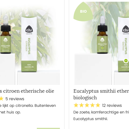
oliën geïnhaleerd wordt,
BIO
n als smaakstof. Wist je dat etherische
dustrie? Veel van onze biologische
e keuken, echter worden sommige oliën in
 zo ook deze olie, Eucalyptus.
Gebruik
loeistof of per 100 gram voedingsmiddel.
dereen heeft wel eens gehoord van
 mensen denken bij aromatherapie aan
beeld een aromadiffuser. Dit is zeker
gelijkheden! Zo worden essentiële oliën al
 citroen etherische olie
Eucalyptus smithii ether
akstoffen in voedsel en therapeutisch
biologisch
lke soort olie bezit specifieke
5 reviews
e lijkt op citronella. Buitenleven
12 reviews
s
hier
verder over het hoe en waarom van
 het huis op.
De zoete, kamferachtige en fr
Eucalyptus smithii.