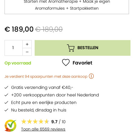
een nieuw deel van de training. Onbeperkt toegang.
Digitaal certificaat na afronding.
Je kunt inschrijven en starten wanneer je wilt. Zodra je start
€ 189,00
€ 189,00
krijg je vanaf dat moment iedere week toegang tot een
nieuwe les.
BESTELLEN
Favoriet
Op voorraad
Je verdient
94
spaarpunten
met deze aankoop
Gratis verzending vanaf €40,-
+200 verkooppunten door heel Nederland
Echt pure en eerlijke producten
Nu besteld,
dinsdag
in huis
9.7
/ 10
Toon alle 6569 reviews