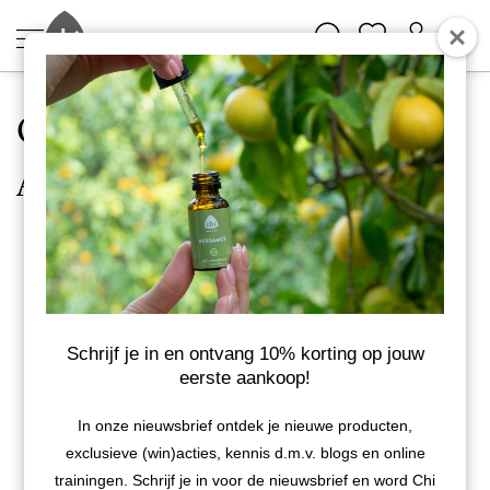
Online Cursus
Aromatherapie
VERDIEPING IN AROMATHERAPIE
Maak je eigen
Aromaformules
Schrijf je in en ontvang 10% korting op jouw
Stap in de wereld van aromatherapie en meld je aan
eerste aankoop!
voor de cursus 'Maak je eigen Aromaformules'. Leer
oliën combineren tot producten die passen bij jou.
In onze nieuwsbrief ontdek je nieuwe producten,
Volg nu een deel van module 1 gratis!
exclusieve (win)acties, kennis d.m.v. blogs en online
trainingen. Schrijf je in voor de nieuwsbrief en word Chi