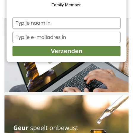
VOLG MODULE 1 GRATIS
Family Member.
Typ
je
naam
Typ
in
je
e-
Verzenden
mailadres
in