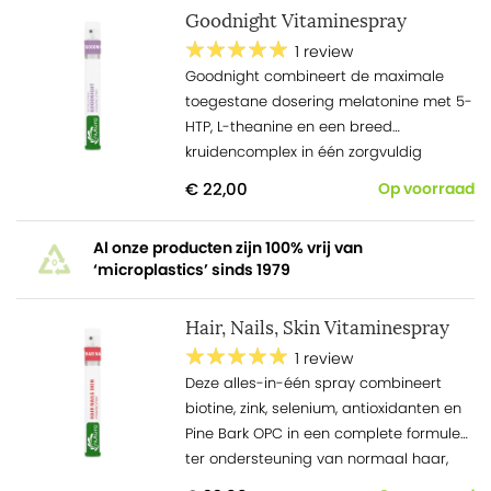
Goodnight Vitaminespray
1 review
Goodnight combineert de maximale
toegestane dosering melatonine met 5-
HTP, L-theanine en een breed
kruidencomplex in één zorgvuldig
samengestelde avondformule.
€ 22,00
Op voorraad
Al onze producten zijn 100% vrij van
‘microplastics’ sinds 1979
Hair, Nails, Skin Vitaminespray
1 review
Deze alles-in-één spray combineert
biotine, zink, selenium, antioxidanten en
Pine Bark OPC in een complete formule
ter ondersteuning van normaal haar,
een gezonde huid en sterke nagels.