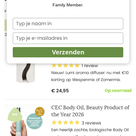
onze visie op welzijn en balans. We vinden het belangrijk om
Family Member.
altijd te blijven vernieuwen, zodat jij het beste uit de natuur
Home
Nieuw
kunt blijven ervaren.
Typ
FILTERS
je
26 producten
naam
Typ
in
je
e-
Lumi Aroma Diffuser +
Verzenden
mailadres
Wespenmix of Zomermix
in
1 review
Nieuw! Lumi aroma diffuser: nu met €10
korting op Wespenmix of Zomermix.
€ 24,95
Op voorraad
CEC Body Oil, Beauty Product of
the Year 2026
BIO
3 reviews
Een heerlijk zachte, biologische Body Oil