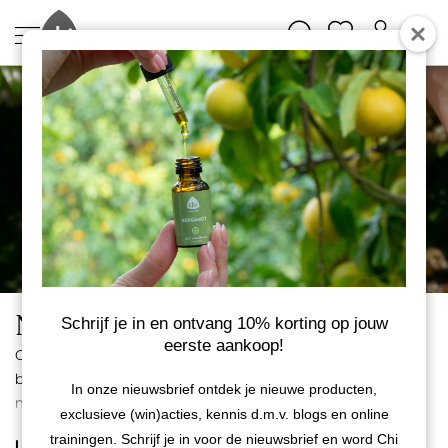
Nieuw
Schrijf je in en ontvang 10% korting op jouw
eerste aankoop!
Ontdek hier de nieuwste producten van Chi Natural Life. We
blijven continu ontwikkelen om je te verrassen met pure,
In onze nieuwsbrief ontdek je nieuwe producten,
natuurlijke en innovatieve oplossingen voor het hele gezin.
exclusieve (win)acties, kennis d.m.v. blogs en online
Elk nieuw product is met zorg samengesteld en sluit aan bij
trainingen. Schrijf je in voor de nieuwsbrief en word Chi
LEES MEER