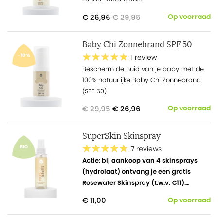
€ 26,96
€ 29,95
Op voorraad
Baby Chi Zonnebrand SPF 50
-10%
1 review
Bescherm de huid van je baby met de
100% natuurlijke Baby Chi Zonnebrand
(SPF 50)
€ 29,95
€ 26,96
Op voorraad
SuperSkin Skinspray
BIO
7 reviews
Actie: bij aankoop van 4 skinsprays
(hydrolaat) ontvang je een gratis
Rosewater Skinspray (t.w.v. €11).
Verfrissende en huidverzorgende spray
€ 11,00
Op voorraad
van puur oranjebloesemwater. Gebruik
als lotion i.c.m. een SuperSkin Oil.