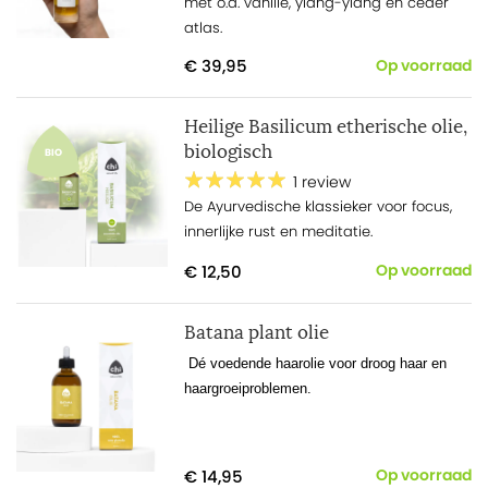
met o.a. vanille, ylang-ylang en ceder
atlas.
€ 39,95
Op voorraad
Heilige Basilicum etherische olie,
biologisch
BIO
1 review
De Ayurvedische klassieker voor focus,
innerlijke rust en meditatie.
€ 12,50
Op voorraad
Batana plant olie
·
Dé voedende haarolie voor droog haar en
haargroeiproblemen.
€ 14,95
Op voorraad