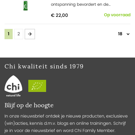
ontspanning bevordert en de
slaapfunctie ondersteunt.
€ 22,00
Op voorraad
Pagina
U lees momenteel pagina
Pagina
Pagina
Volgende
1
2
Chi kwaliteit sinds 1979
Blijf op de hoogte
In onze nieuwsbrief ontdek je nieuwe producten, exclusieve
(win)acties, kennis d.m.v. blogs en online trainingen. Schrijf
je in voor de nieuwsbrief en word Chi Family Member.