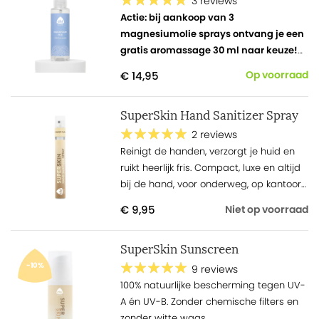
3 reviews
Actie: bij aankoop van 3
magnesiumolie sprays ontvang je een
gratis aromassage 30 ml naar keuze!
Combinatie van
magnesiumchloride
€ 14,95
Op voorraad
met zacht rozenwater.
SuperSkin Hand Sanitizer Spray
2 reviews
Reinigt de handen, verzorgt je huid en
ruikt heerlijk fris. Compact, luxe en altijd
bij de hand, voor onderweg, op kantoor
of op reis.
€ 9,95
Niet op voorraad
SuperSkin Sunscreen
-10%
9 reviews
100% natuurlijke bescherming tegen UV-
A én UV-B. Zonder chemische filters en
zonder witte waas.