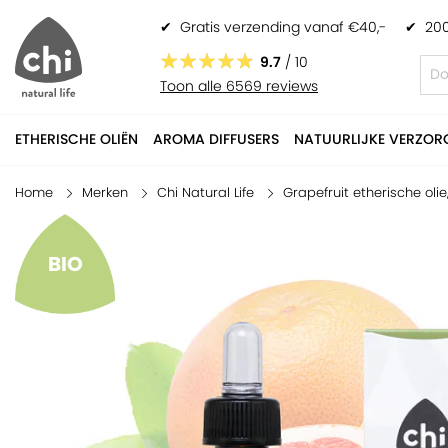
✔
Gratis verzending vanaf €40,-
✔
200
Grapefruit etherische olie, biologisch
€ 17,50
9.7
/ 10
Toon alle 6569 reviews
ETHERISCHE OLIËN
AROMA DIFFUSERS
NATUURLIJKE VERZOR
Home
Merken
Chi Natural Life
Grapefruit etherische olie
BIO