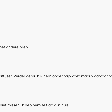
of. Wist je dat etherische oliën zelfs
e biologische essentiële oliën zijn
 druppelsgewijs aan gerechten toevoegen!
s: het verschil tussen bijvoorbeeld verse
n tegenstelling tot gedroogde kruiden
ak en ‘chi’: de levensenergie van de
etje creativiteit zijn de mogelijkheden
met andere oliën.
 in met Chi’
!
s) en koudgeperste plantenoliën, kunnen
tot smoothie. Er zijn dus heel veel
vooral aan de verse ingrediënten die je
Maar zeker ook een aantal bloemen en
e diffuser. Verder gebruik ik hem onder mijn voet, maar waarvoor m
e oliën zoals tijm en oregano, die kunnen
niet missen. Ik heb hem zelf altijd in huis!
dereen heeft wel eens gehoord van