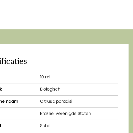
ficaties
10 ml
k
Biologisch
che naam
Citrus x paradisi
Brazilië, Verenigde Staten
l
Schil