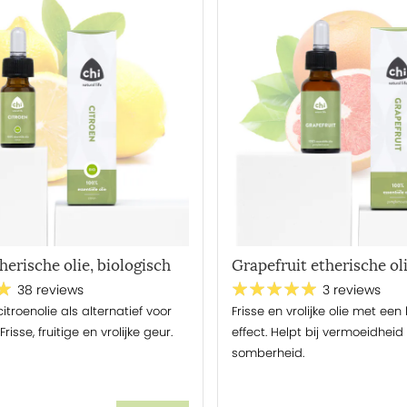
ld
k van Harmen Rijpkema:
het Aromecum
 de
gratis online training
herische olie, biologisch
Grapefruit etherische ol
38 reviews
3 reviews
itroenolie als alternatief voor
Frisse en vrolijke olie met een
risse, fruitige en vrolijke geur.
effect. Helpt bij vermoeidheid
somberheid.
 de/alle toepassingen van dit product. In