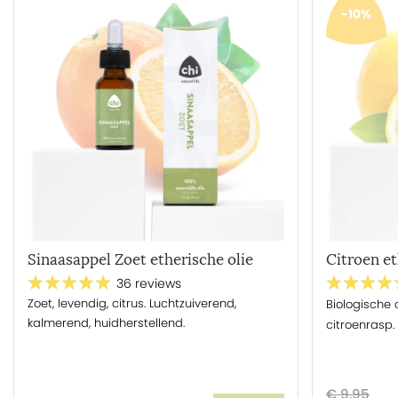
100% pure kracht uit de natuur
-10%
Meest recente oogst van de hoogste kwaliteit
Eigen productontwikkeling
Eerlijke samenwerking met boeren over de hele were
Eerlijke prijzen voor alle producten
Sponsoring van zorg- & natuurprojecten
Meer weten?
- Om meer te leren over aromatherapie lees je het boe
- Leer de basis van aromatherapie in 30 minuten en volg
Sinaasappel Zoet etherische olie
Citroen et
- Voor meer info en advies,
klik hier
.
36 reviews
Zoet, levendig, citrus. Luchtzuiverend,
Biologische c
kalmerend, huidherstellend.
citroenrasp. F
Disclaimer
Chi kan hier geen (volledige) informatie verstrekken over
€ 9,95