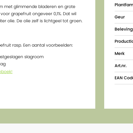
Plantfam
om met glimmende bladeren en grote
 voor grapefruit ongeveer 0,1%. Dat wil
Geur
r olie. De olie zelf is lichtgeel tot groen.
Beleving
Productl
efruit rasp. Een aantal voorbeelden:
Merk
vastgeslagen slagroom
lag
Art.nr.
nboek!
EAN Cod
uit het wild verzameld) en biologische
rondom het product, de toepassingen en
iologische variant te gebruiken in de
oliën geïnhaleerd wordt, kunnen de