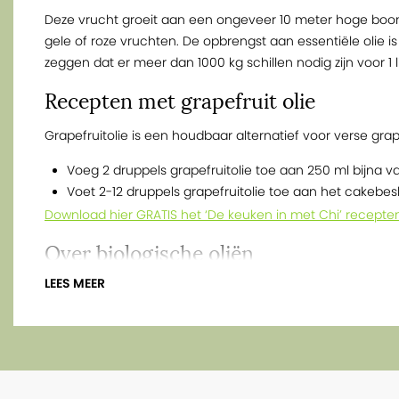
Deze vrucht groeit aan een ongeveer 10 meter hoge bo
gele of roze vruchten. De opbrengst aan essentiële olie is
zeggen dat er meer dan 1000 kg schillen nodig zijn voor 1 lite
Recepten met grapefruit olie
Grapefruitolie is een houdbaar alternatief voor verse grap
Voeg 2 druppels grapefruitolie toe aan 250 ml bijna 
Voet 2-12 druppels grapefruitolie toe aan het cakebes
Download hier GRATIS het ‘De keuken in met Chi’ recepte
Over biologische oliën
LEES MEER
Het verschil tussen een niet-biologische (gecultiveerd of 
essentiële olie is enkel en alleen de SKAL-certificering 
werking zijn gelijk echter adviseren wij juist alleen deze b
keuken!
Hoewel het woord ‘aroma’ erop duidt dat de geur van de 