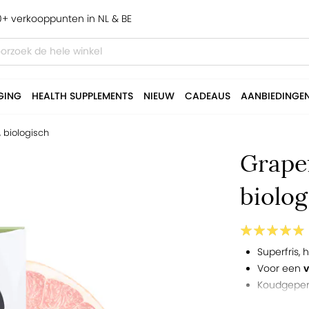
+ verkooppunten in NL & BE
GING
HEALTH SUPPLEMENTS
NIEUW
CADEAUS
AANBIEDINGE
, biologisch
Grapef
biolog
Superfris, 
Voor een
v
Koudgeper
Houdbaar a