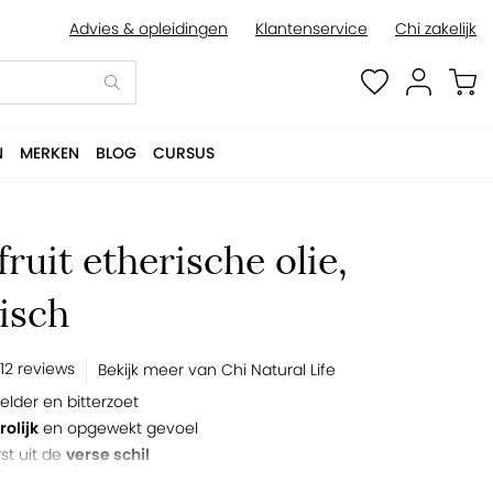
Advies & opleidingen
Klantenservice
Chi zakelijk
BESTELLEN
N
MERKEN
BLOG
CURSUS
ruit etherische olie,
isch
12 reviews
Bekijk meer van Chi Natural Life
helder en bitterzoet
rolijk
en opgewekt gevoel
st uit de
verse schil
lternatief voor grapefruit rasp