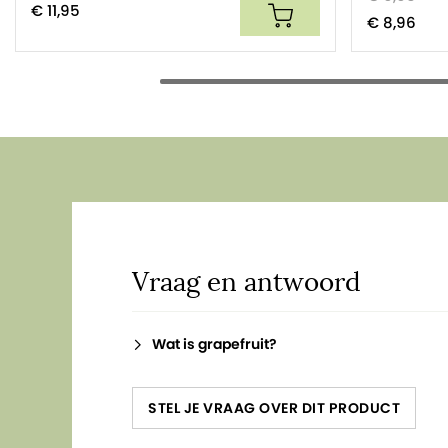
overeenstemming met de wetgeving houden we die infor
€ 11,95
€ 8,96
van onze producten. Voor vragen kun je ons een mail st
Vraag en antwoord
Wat is grapefruit?
STEL JE VRAAG OVER DIT PRODUCT