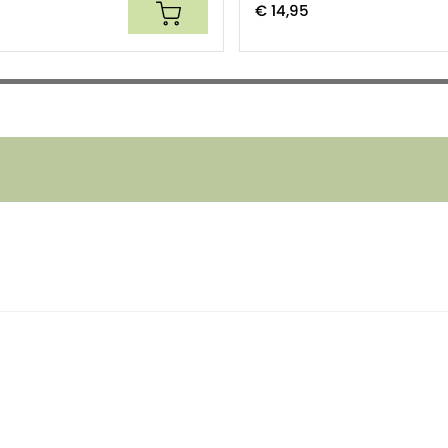
matie gescheiden van de aanprijzing
€ 14,95
uren naar
info@chi.nl
.