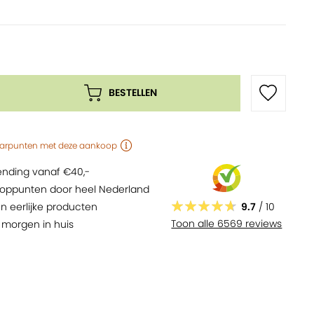
, gebak en dressings
voor in de keuken
isch, natuurlijk en zuiver
BESTELLEN
arpunten
met deze aankoop
zending vanaf €40,-
oppunten door heel Nederland
9.7
/ 10
n eerlijke producten
Toon alle 6569 reviews
,
morgen
in huis