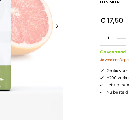
LEES MEER
Voor taart
Smaakstof 
100% biolog
€ 17,50
Op voorraad
Je verdient
8
spa
Gratis ver
+200 verko
Echt pure e
Nu besteld