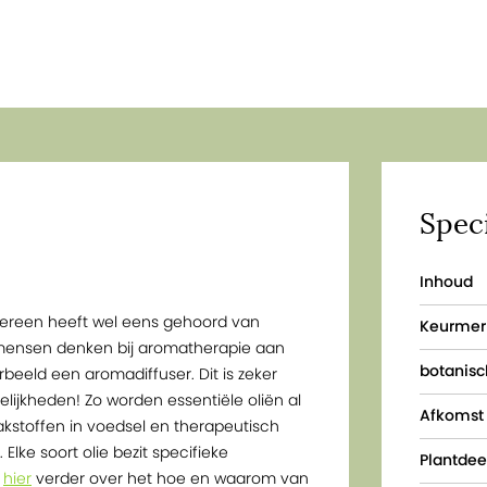
Speci
Inhoud
dereen heeft wel eens gehoord van
Keurmer
 mensen denken bij aromatherapie aan
botanis
beeld een aromadiffuser. Dit is zeker
gelijkheden! Zo worden essentiële oliën al
Afkomst
akstoffen in voedsel en therapeutisch
lke soort olie bezit specifieke
Plantdee
s
hier
verder over het hoe en waarom van