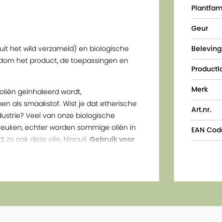
Plantfam
Geur
uit het wild verzameld) en biologische
Beleving
rondom het product, de toepassingen en
Productl
Merk
oliën geïnhaleerd wordt,
n als smaakstof. Wist je dat etherische
Art.nr.
dustrie? Veel van onze biologische
e keuken, echter worden sommige oliën in
EAN Cod
zo ook deze olie, Niaouli.
Gebruik voor
f per kilo voedingsmiddel.
tillatie van de bladeren en takken van de