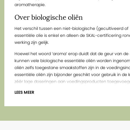
aromatherapie.
Over biologische oliën
Het verschil tussen een niet-biologische (gecultiveerd of 
essentiële olie is enkel en alleen de SKAL-certificering 
werking zijn gelijk.
Hoewel het woord ‘aroma’ erop duidt dat de geur van de 
kunnen vele biologische essentiële oliën worden ingenome
oliën zelfs toegestane smaakstoffen zijn in de voedingsin
essentiële oliën zijn bijzonder geschikt voor gebruik in d
zéér lage doseringen aan voedingsproducten toegevoegd, 
de veiligheid maximaal: 1 druppel op een liter vloeistof o
LEES MEER
Over niaouli
Niaouli is een essentiële olie verkregen via waterdampdes