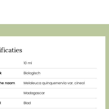
ficaties
10 ml
k
Biologisch
che naam
Melaleuca quinquenervia var. cineol
Madagascar
l
Blad