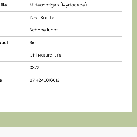
ilie
Mirteachtigen (Myrtaceae)
Zoet, Kamfer
Schone lucht
abel
Bio
Chi Natural Life
3372
e
8714243016019