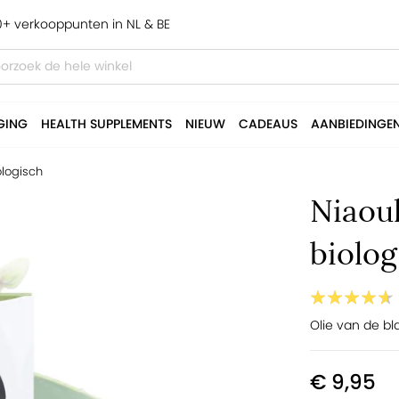
+ verkooppunten in NL & BE
GING
HEALTH SUPPLEMENTS
NIEUW
CADEAUS
AANBIEDINGE
ologisch
Niaoul
biolog
Olie van de bl
€ 9,95