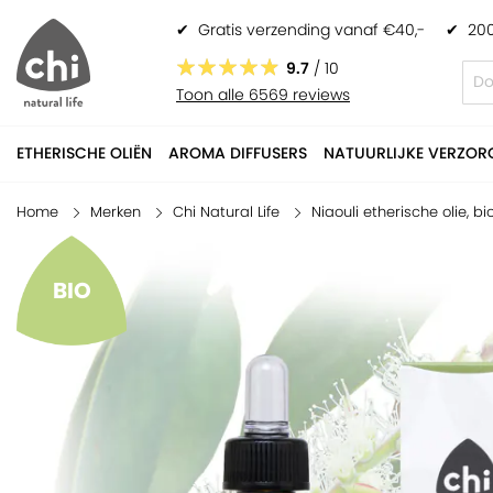
✔
Gratis verzending vanaf €40,-
✔
200
Niaouli etherische olie, biologisch
€ 9,95
9.7
/ 10
Toon alle 6569 reviews
ETHERISCHE OLIËN
AROMA DIFFUSERS
NATUURLIJKE VERZOR
Home
Merken
Chi Natural Life
Niaouli etherische olie, bi
BIO