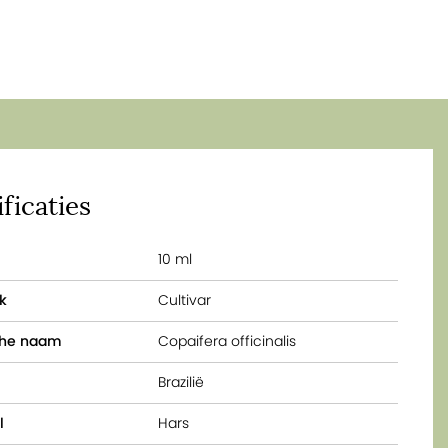
ficaties
10 ml
k
Cultivar
che naam
Copaifera officinalis
Brazilië
l
Hars