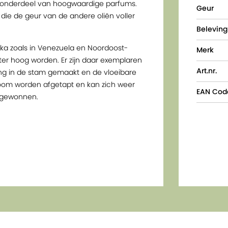
ls onderdeel van hoogwaardige parfums.
Geur
die de geur van de andere oliën voller
Beleving
ika zoals in Venezuela en Noordoost-
Merk
ter hoog worden. Er zijn daar exemplaren
Art.nr.
ing in de stam gemaakt en de vloeibare
boom worden afgetapt en kan zich weer
EAN Cod
ars gewonnen.
elijkertijd helpt copaiba om de
t de olie bijna volledig uit
 is een bestanddeel dat ook aanwezig is
t copaiba essentiële oliehuidvriendelijk is
duct. Copaiba ondersteunt het