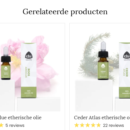
Gerelateerde producten
 gemiddeld tussen de 5 en 10 copaiba
Copaiba helpt om vrijer te ademen. Bij
r, puur of in combinatie met lavendel.
r
n direct in de aroma diffuser en je hebt
ed op je nachtkastje:
fje druppelen.
k van het steentje op toilet, kledingkast
ue etherische olie
Ceder Atlas etherische o
5 reviews
22 reviews