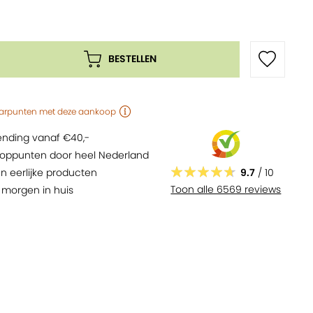
BESTELLEN
arpunten
met deze aankoop
zending vanaf €40,-
oppunten door heel Nederland
9.7
/ 10
n eerlijke producten
Toon alle 6569 reviews
,
morgen
in huis