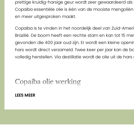
prettige kruidig-harsige geur wordt zeer gewaardeerd a
Copaiba essentiële olie is één van de mooiste mengoliën 
en meer uitgesproken maakt.
Copaiba is te vinden in het noordelijk deel van Zuid-Amer
Brazilië. De boom heeft een rechte stam en kan tot 15 me
gevonden die 400 jaar oud zijn. Er wordt een kleine open
hars wordt direct verzameld. Twee keer per jaar kan de 
volledig herstellen. Via destillatie wordt de olie uit de h
Copaiba olie werking
Copaiba olie werkt ontspannend op lichaam en geest. Teg
LEES MEER
luchtwegen te vezachten. Uit onderzoek komt naar voren da
sesquiterpenen bestaat, waaronder bèta-caryofylleen. Dit
in o.a. zwarte peper, helicryse en melisse. Dat betekent da
en een mooie toevoeging is in een huid- of massagepro
herstellend vermogen van de huid.