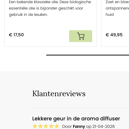
Een bekende klassieke olie. Deze biologische
Zoet en blo
essentiële olie is bijzonder geschikt voor
ontspannend.
In de huidverzorging ondersteunt copaiba het herstellen
gebruik in de keuken.
huid
olie goed worden gecombineerd met atlasceder of helic
aan massageolie ter ontspanning en verzorging van een g
Tip:
Copaiba is te combineren met praktisch alle andere es
€ 17,50
€ 49,95
combinatie met ceder, patchouli, lavendel of roos aan te
Essentiële oliën zijn sterk geconcentreerde stoffen en daa
Voor veilig gebruik meng je een essentiële olie met een ve
ontspannende massageolie gebruik je 10-15 druppels essent
kun je bijvoorbeeld de
Aromassage Basic
gebruiken, of ki
Copaiba huidolie recept
Klantenreviews
Maak zelf een verzachtende huidolie met copaiba etherische 
• 10 ml plantolie;
• 3 druppels Copaiba;
Lekkere geur in de aroma diffuser
• 3 druppels Lavendel;
Door
Fanny
op
21-04-2026
• evt. 2 druppels Geranium voor extra verzachting.