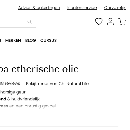
Advies & opleidingen
Klantenservice
Chi zakelijk
BESTELLEN
N
MERKEN
BLOG
CURSUS
a etherische olie
18 reviews
Bekijk meer van Chi Natural Life
harsige geur
end
& huidvriendelijk
ress
en een onrustig gevoel
de
luchtwegen
-caryofylleen
lijk en zuiver