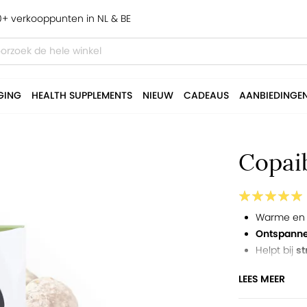
+ verkooppunten in NL & BE
GING
HEALTH SUPPLEMENTS
NIEUW
CADEAUS
AANBIEDINGE
Copaib
Warme en 
Ontspann
Helpt bij
st
Verzacht 
LEES MEER
Bevat bèta
100% natuur