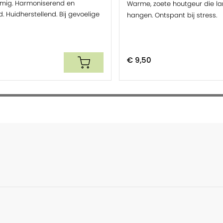
emig. Harmoniserend en
Warme, zoete houtgeur die lan
 Huidherstellend. Bij gevoelige
d vermogen van de huid. Daarbij kan de
hangen. Ontspant bij stress.
ryse. Copaiba is een goede toevoeging
eprikkelde huid.
sentiële oliën. Voor huidverzorging is de
€ 9,50
 bevelen.
rdoor gebruik je ze nooit puur op de huid.
tte plantolie als basis. Voor een
iële olie op 100ml basisolie. Hiervoor
es een
vette plantolie
naar keuze.
olie. Dit recept is ook fijn als spierolie.