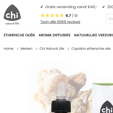
✔
Gratis verzending vanaf €40,-
✔
200
Copaiba etherische olie
€ 14,95
9.7
/ 10
Toon alle 6569 reviews
ETHERISCHE OLIËN
AROMA DIFFUSERS
NATUURLIJKE VERZOR
Home
Merken
Chi Natural Life
Copaiba etherische olie