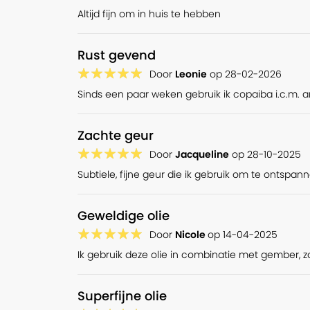
Altijd fijn om in huis te hebben
Copaiba olie gebruiken in bad
In bad helpt copaiba om lichaam en geest te ontspannen. 
Rust gevend
verzachtend voor de luchtwegen.
Door
Leonie
op
28-02-2026
Sinds een paar weken gebruik ik copaiba i.c.m. an
Essentiële oliën gebruik je nooit puur in (bad)water, omdat 
drijven. Als de olie op het water blijft drijven, komt de huid
huidirritaties veroorzaken. Het is dus belangrijk om de o
Zachte geur
badolie
of
hydrofiele olie
in het badwater te
gebruiken
.
Door
Jacqueline
op
28-10-2025
Gebruik maximaal 10 druppels copaiba essentiële olie in 10
Subtiele, fijne geur die ik gebruik om te ontspann
vol bad.
Geweldige olie
Veiligheid
Door
Nicole
op
14-04-2025
Bij aromatherapie is de dosering de sleutel tot succes en 
Ik gebruik deze olie in combinatie met gember, z
bovenstaande doseringen en aan de volgende waarschu
Wil je deze olie in de huidverzorging gebruiken? Gebr
Superfijne olie
huid. Dit betekent dat er aan 100ml vette plantolie m