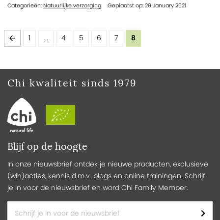
Categorieën:
Natuurlijke verzorging
Geplaatst op: 29 January 2021
Pagina
Pagina
Vorige
Pagina
Pagina
Pagina
Pagina
Pagina
U lees momenteel pagina
1
...
4
5
6
7
8
Chi kwaliteit sinds 1979
Blijf op de hoogte
In onze nieuwsbrief ontdek je nieuwe producten, exclusieve
(win)acties, kennis d.m.v. blogs en online trainingen. Schrijf
je in voor de nieuwsbrief en word Chi Family Member.