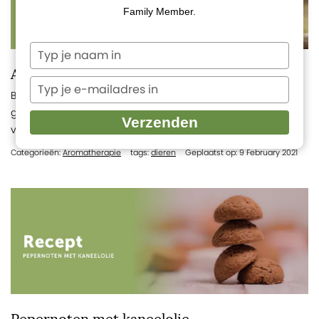
Family Member.
Typ
je
Aromatherapie & Dieren
naam
Typ
Bij ons mensen wordt aromatherapie ingezet bij om onze
in
je
gezondheid te ondersteunen, naast een goede voeding,
e-
Verzenden
voldoende beweging en een...
mailadres
in
Categorieën:
Aromatherapie
tags:
dieren
Geplaatst op: 9 February 2021