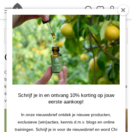
Blog navigatie
Chi Natural Life Blog
Op zoek naar inspiratie? Ontdek op de blog handige tips &
tricks, leuke recepten voor de huidverzorging én voor in de
keuken. We delen hier het laatste nieuws, wetenschappelijke
studies, inspiratie video's en beantwoorden uiteenlopende
Schrijf je in en ontvang 10% korting op jouw
vragen. Lees snel verder!
eerste aankoop!
In onze nieuwsbrief ontdek je nieuwe producten,
exclusieve (win)acties, kennis d.m.v. blogs en online
trainingen. Schrijf je in voor de nieuwsbrief en word Chi