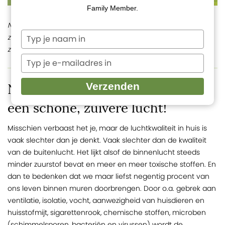
Family Member.
Natuurlijke etherische oliën zijn onmisbaar voor een schone,
Typ
zuivere lucht! Lees deze blog en ontdek welke oliën geschikt
je
zijn voor luchtzuivering.
naam
Typ
in
je
e-
Verzenden
Natuurlijke etherische oliën voor
mailadres
in
een schone, zuivere lucht!
Misschien verbaast het je, maar de luchtkwaliteit in huis is
vaak slechter dan je denkt. Vaak slechter dan de kwaliteit
van de buitenlucht. Het lijkt alsof de binnenlucht steeds
minder zuurstof bevat en meer en meer toxische stoffen. En
dan te bedenken dat we maar liefst negentig procent van
ons leven binnen muren doorbrengen. Door o.a. gebrek aan
ventilatie, isolatie, vocht, aanwezigheid van huisdieren en
huisstofmijt, sigarettenrook, chemische stoffen, microben
(schimmelsporen, bacteriën en virussen) wordt de