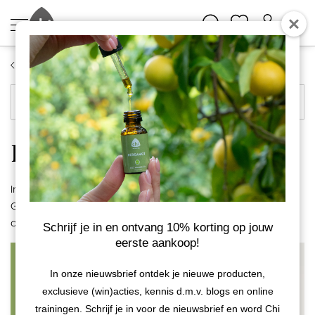
Blog
Blog navigatie
Recepten
In deze categorie vind je recepten met aromatherapie!
Gebruik essentiële oliën als smaakstof in de keuken, maar
ook bijvoorbeeld in de huidverzorging.
Schrijf je in en ontvang 10% korting op jouw
eerste aankoop!
In onze nieuwsbrief ontdek je nieuwe producten,
exclusieve (win)acties, kennis d.m.v. blogs en online
trainingen. Schrijf je in voor de nieuwsbrief en word Chi