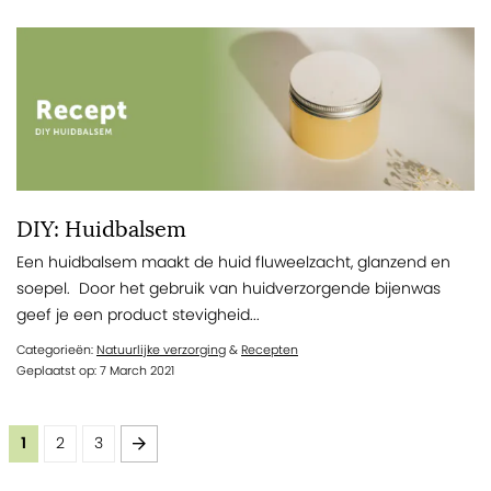
DIY: Huidbalsem
Een huidbalsem maakt de huid fluweelzacht, glanzend en
soepel. Door het gebruik van huidverzorgende bijenwas
geef je een product stevigheid...
Categorieën:
Natuurlijke verzorging
&
Recepten
Geplaatst op: 7 March 2021
Pagina
U lees momenteel pagina
Pagina
Pagina
Pagina
Volgende
1
2
3