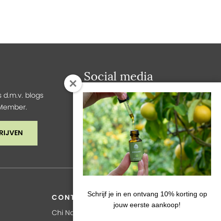
Social media
 d.m.v. blogs
y Member.
RIJVEN
Schrijf je in en ontvang 10% korting op
CONTACT
jouw eerste aankoop!
Chi Natural LIfe