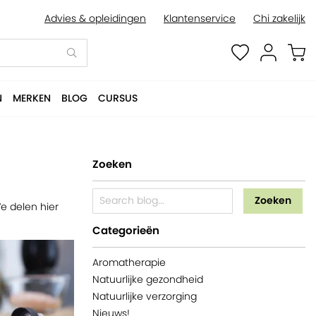
Advies & opleidingen
Klantenservice
Chi zakelijk
N
MERKEN
BLOG
CURSUS
Zoeken
Zoeken
e delen hier
Categorieën
Aromatherapie
Natuurlijke gezondheid
Natuurlijke verzorging
Nieuws!