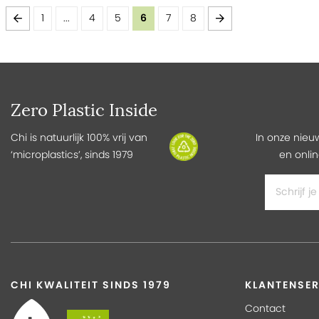
Pagina
Pagina
Vorige
Pagina
Pagina
Pagina
U lees momenteel pagina
Pagina
Pagina
Pagina
Volgende
1
...
4
5
6
7
8
Zero Plastic Inside
Chi is natuurlijk 100% vrij van
In onze nieu
‘microplastics’, sinds 1979
en onlin
CHI KWALITEIT SINDS 1979
KLANTENSER
Contact