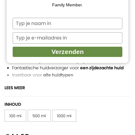
Family Member.
Typ
je
naam
Typ
in
je
e-
Verzenden
mailadres
De ideale dag- en nachtverzorging
in
Fantastische huidverzorger voor
een zijdezachte huid
Inzetbaar voor
alle huidtypen
Talgregulerend
, hydraterend en verzachtend
LEES MEER
Ondersteunt het herstellend vermogen van de huid
Ideale, geurloze basis voor een
parfum
100% natuurlijk en zuiver
INHOUD