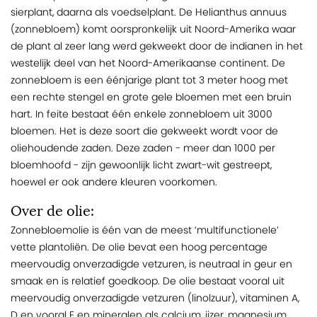
sierplant, daarna als voedselplant. De Helianthus annuus
(zonnebloem) komt oorspronkelijk uit Noord-Amerika waar
de plant al zeer lang werd gekweekt door de indianen in het
westelijk deel van het Noord-Amerikaanse continent. De
zonnebloem is een éénjarige plant tot 3 meter hoog met
een rechte stengel en grote gele bloemen met een bruin
hart. In feite bestaat één enkele zonnebloem uit 3000
bloemen. Het is deze soort die gekweekt wordt voor de
oliehoudende zaden. Deze zaden - meer dan 1000 per
bloemhoofd - zijn gewoonlijk licht zwart-wit gestreept,
hoewel er ook andere kleuren voorkomen.
Over de olie:
Zonnebloemolie is één van de meest ‘multifunctionele’
vette plantoliën. De olie bevat een hoog percentage
meervoudig onverzadigde vetzuren, is neutraal in geur en
smaak en is relatief goedkoop. De olie bestaat vooral uit
meervoudig onverzadigde vetzuren (linolzuur), vitaminen A,
D en vooral E en mineralen als calcium, ijzer, magnesium,