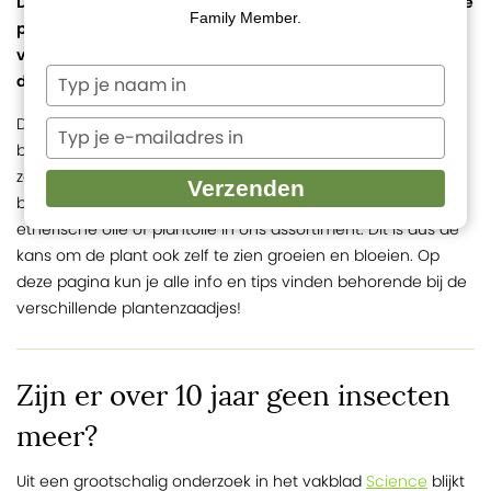
Dankzij de kracht van de natuur kunnen wij bij Chi prachtige
Family Member.
producten voor onze gezondheid ontwikkelen. We krijgen
veel van de natuur en daarom willen we graag iets terug
Typ
doen, oftewel: Bee good for nature!
je
Daarom geven wij vanaf het begin van de lente bij iedere
naam
Typ
in
bestelling bijenzaadjes cadeau: wilde bloemen mix,
je
zonnebloem, calendula, kamille, basilicum, oregano en
e-
Verzenden
mailadres
borage. Van deze zes verschillende planten hebben wij de
in
etherische olie of plantolie in ons assortiment. Dit is dus de
kans om de plant ook zelf te zien groeien en bloeien. Op
deze pagina kun je alle info en tips vinden behorende bij de
verschillende plantenzaadjes!
Zijn er over 10 jaar geen insecten
meer?
Science
Uit een grootschalig onderzoek in het vakblad
blijkt