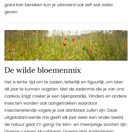
goed kan bereiken kun je uiteraard ook zelf wat water
geven.
De wilde bloemenmix
Het is lente: tijd om te zaaien, letterlijk en figuurlijk, om later
dit jaar te kunnen oogsten. Met de zadenmix die je van ons
cadeau krijgt creëer je een bijenparadijs. Vlinders en andere
insecten worden ook aangetrokken waardoor
insectenetende vogels je ook dankbaar zullen zijn. Deze
uitgebalanceerde mix geeft elk jaar weer een ander beeld,
de natuur gaat z’n gang! De één- en meerjarige soorten zijn:
Diverse Lupines, Muurbloem, Diverse Vlas, Korenbloem,