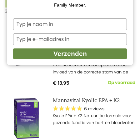
FILTERS
Family Member.
6 producten
Typ
Mannavital Gefermenteerde
je
Rode Rijst + Co-Enzym Q10
naam
Typ
in
1 review
je
Bevat gefermenteerde rode rijst,
e-
Verzenden
mailadres
verkregen door een natuurlijk en
in
traditioneel fermentatieproces onder
invloed van de correcte stam van de
gunstige gist Monascus purpureus. De
€ 13,95
Op voorraad
gebruikte gefermenteerde rode rijst is
gestandaardiseerd op monacoline K. De
Mannavital Kyolic EPA + K2
gebruikte gefermenteerde rode rijst
voldoet volledig aan de normen qua
6 reviews
toxische schimmelproducten citrinine en
Kyolic EPA + K2: Natuurlijke formule voor
aflatoxine. Voor een absoluut veilige
gezonde functie van hart en bloedvaten
toepassing van gefermenteerde rode
rijst bevat dit voedingssupplement ook