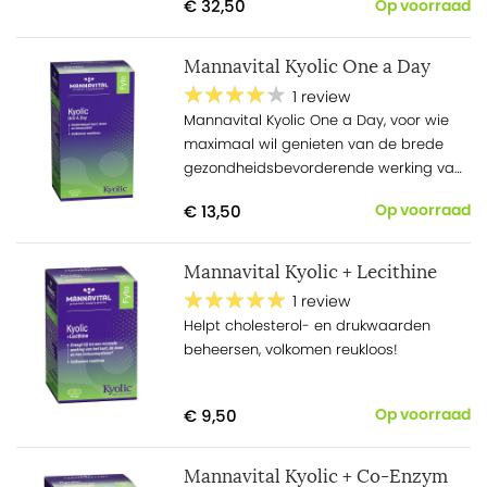
€ 32,50
Op voorraad
co-enzym Q10, eveneens een natuurlijk
fermentatieproduct.
Mannavital Kyolic One a Day
1 review
Mannavital Kyolic One a Day, voor wie
maximaal wil genieten van de brede
gezondheidsbevorderende werking van
knoflook, zonder geurhinder.
€ 13,50
Op voorraad
Mannavital Kyolic + Lecithine
1 review
Helpt cholesterol- en drukwaarden
beheersen, volkomen reukloos!
€ 9,50
Op voorraad
Mannavital Kyolic + Co-Enzym