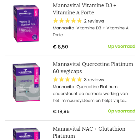
Mannavital Vitamine D3 +
prikkelhoest (vlierbes).
Vitamine A Forte
2 reviews
Mannavital Vitamine D3 + Vitamine A
Forte
€ 8,50
Op voorraad
Mannavital Quercetine Platinum
60 vegicaps
3 reviews
Mannavital Quercetine Platinum
ondersteunt de normale werking van
het immuunsysteem en helpt vrij te
ademen.
€ 18,95
Op voorraad
Mannavital NAC + Glutathion
Platinum