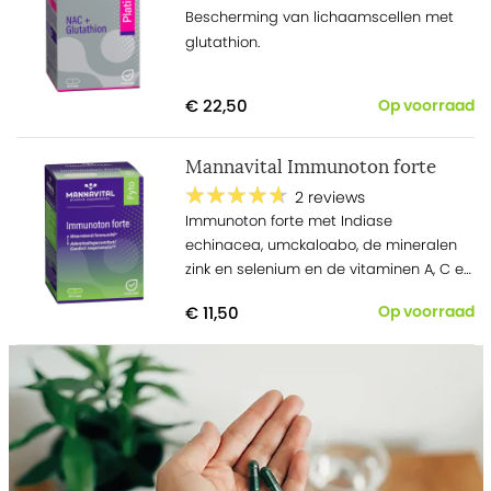
Bescherming van lichaamscellen met
glutathion.
€ 22,50
Op voorraad
Mannavital Immunoton forte
2 reviews
Immunoton forte met Indiase
echinacea, umckaloabo, de mineralen
zink en selenium en de vitaminen A, C en
D die bijdragen tot een normale werking
€ 11,50
Op voorraad
van het immuunsysteem en tot een
sterke weerstand. Met Indiase
echinacea en umckaloabo, die keel en
luchtwegen verzachten en die zorgen
voor meer ademhalingscomfort.