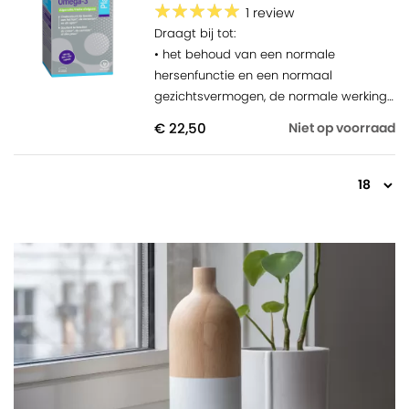
• Verbetert het geheugen en
1 review
concentratievermogen
Draagt bij tot:
• Draagt bij tot soepele gewrichten
• het behoud van een normale
hersenfunctie en een normaal
gezichtsvermogen, de normale werking
van het hart
€ 22,50
Niet op voorraad