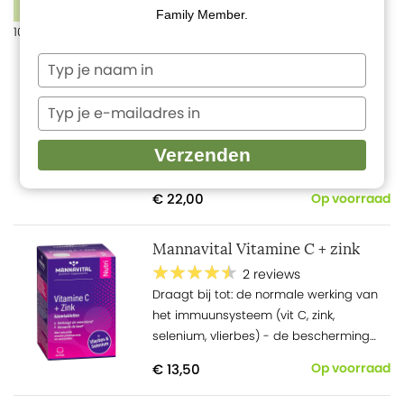
FILTERS
Family Member.
10 producten
Typ
EX.O Vitaminespray
je
naam
Ex.O is een kruidenspray met
Typ
in
gestabiliseerde zuurstof die de
je
e-
ademhaling ondersteunt en
Verzenden
mailadres
ondersteunt je energieniveau.
in
€ 22,00
Op voorraad
Mannavital Vitamine C + zink
2 reviews
Draagt bij tot: de normale werking van
het immuunsysteem (vit C, zink,
selenium, vlierbes) - de bescherming
van cellen tegen oxidatieve stress (vit C,
€ 13,50
Op voorraad
zink, selenium, vlierbes) - het verzachten
van de keel en het verlichten van