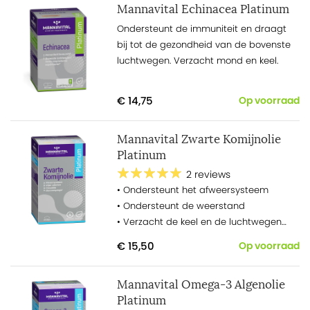
Mannavital Echinacea Platinum
Ondersteunt de immuniteit en draagt
bij tot de gezondheid van de bovenste
luchtwegen. Verzacht mond en keel.
€ 14,75
Op voorraad
Mannavital Zwarte Komijnolie
Platinum
2 reviews
• Ondersteunt het afweersysteem
• Ondersteunt de weerstand
• Verzacht de keel en de luchtwegen
• Helpt vrijer te ademen, onder meer bij
€ 15,50
Op voorraad
seizoensgebonden verschijnselen
• Ondersteunt de circulatie
Mannavital Omega-3 Algenolie
• Draagt bij tot het behoud van een
Platinum
normale glucosespiegel