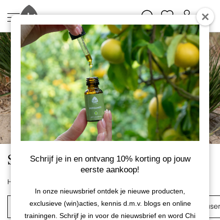
Seizoenstips - Buitenleven
Schrijf je in en ontvang 10% korting op jouw
eerste aankoop!
Home
Etherische oliën
Seizoenstips
In onze nieuwsbrief ontdek je nieuwe producten,
exclusieve (win)acties, kennis d.m.v. blogs en online
Etherische mix oliën
Roomsprays
Aroma Diffuse
trainingen. Schrijf je in voor de nieuwsbrief en word Chi