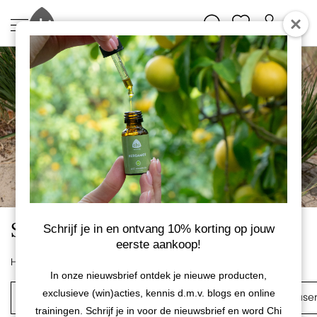
Seizoenstips - Stimulerend
Schrijf je in en ontvang 10% korting op jouw
eerste aankoop!
Home
Etherische oliën
Seizoenstips
In onze nieuwsbrief ontdek je nieuwe producten,
exclusieve (win)acties, kennis d.m.v. blogs en online
Etherische mix oliën
Roomsprays
Aroma Diffuse
trainingen. Schrijf je in voor de nieuwsbrief en word Chi