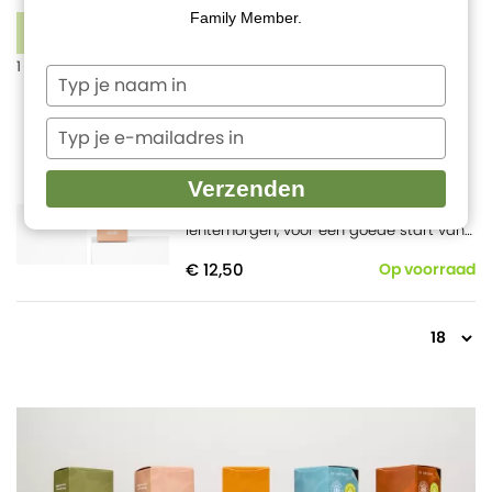
Family Member.
1
FILTERS
1 product
Typ
je
Springtime mix olie
naam
Typ
in
je
22 reviews
e-
Actie: nu met gratis Aromastone Wood
Verzenden
mailadres
(t.w.v. €3,95).
De geur van een frisse
in
lentemorgen, voor een goede start van
de dag.
€ 12,50
Op voorraad