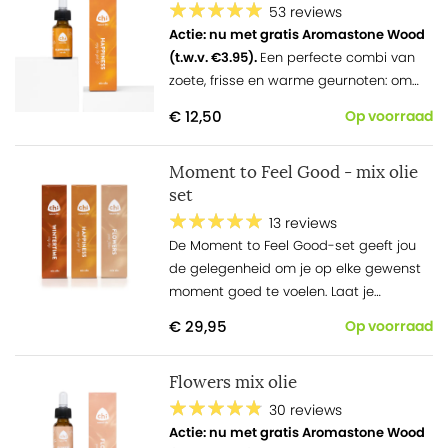
53 reviews
Actie: nu met gratis Aromastone Wood
(t.w.v. €3.95).
Een perfecte combi van
zoete, frisse en warme geurnoten: om
happy van te worden!
€ 12,50
Op voorraad
Moment to Feel Good - mix olie
set
13 reviews
De Moment
to
Feel
Good
-set geeft jou
de gelegenheid om je op elke gewenst
moment goed te voelen. Laat je
meeslepen in de
positi
vit
eit
die deze
€ 29,95
Op voorraad
mixen met zich meebrengen.
Flowers mix olie
30 reviews
Actie: nu met gratis Aromastone Wood