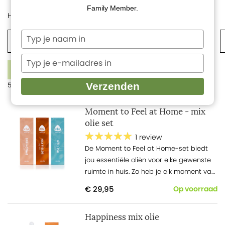
Family Member.
Home
Etherische oliën
Mix etherische oliën
Typ
Davos Air
Lavinchi Relax
Tea Tree clean air
je
naam
Typ
1
in
FILTERS
je
e-
Verzenden
5 producten
mailadres
in
Moment to Feel at Home - mix
olie set
1 review
De Moment
to
Feel at Home-set biedt
jou essentiële oliën voor elke gewenste
ruimte in huis. Zo heb je elk moment van
de dag een lekkere, gepaste geur in
€ 29,95
Op voorraad
huis.
Happiness mix olie