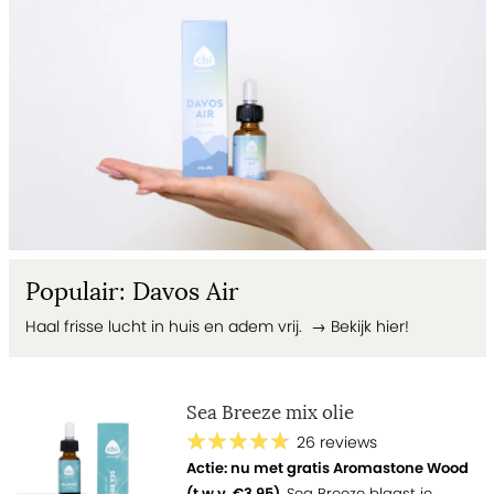
Populair: Davos Air
Haal frisse lucht in huis en adem vrij. →
Bekijk hier!
Sea Breeze mix olie
26 reviews
Actie: nu met gratis Aromastone Wood
(t.w.v. €3.95).
Sea Breeze blaast je