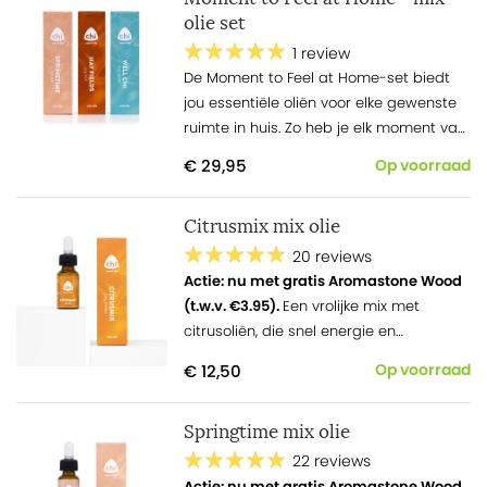
olie set
1 review
De Moment
to
Feel at Home-set biedt
jou essentiële oliën voor elke gewenste
ruimte in huis. Zo heb je elk moment van
de dag een lekkere, gepaste geur in
€ 29,95
Op voorraad
huis.
Citrusmix mix olie
20 reviews
Actie: nu met gratis Aromastone Wood
(t.w.v. €3.95).
Een vrolijke mix met
citrusoliën, die snel energie en
concentratie geven!
€ 12,50
Op voorraad
Springtime mix olie
22 reviews
Actie: nu met gratis Aromastone Wood