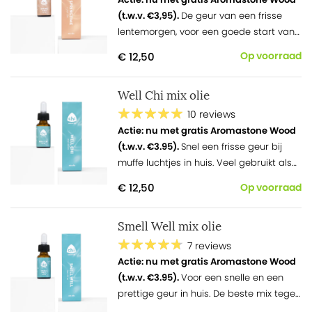
(t.w.v. €3,95).
De geur van een frisse
lentemorgen, voor een goede start van
de dag.
€ 12,50
Op voorraad
Well Chi mix olie
10 reviews
Actie: nu met gratis Aromastone Wood
(t.w.v. €3.95).
Snel een frisse geur bij
muffe luchtjes in huis. Veel gebruikt als
toilet luchtverfrisser.
€ 12,50
Op voorraad
Smell Well mix olie
7 reviews
Actie: nu met gratis Aromastone Wood
(t.w.v. €3.95).
Voor een snelle en een
prettige geur in huis. De beste mix tegen
rooklucht.