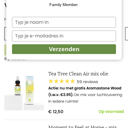
Verfrissing
Family Member.
Home
Etherische oliën
Mix etherische oliën
Typ
je
naam
Davos Air
Lavinchi Relax
Tea Tree clean air
Typ
in
je
e-
1
Verzenden
FILTERS
mailadres
8 producten
in
Tea Tree Clean Air mix olie
59 reviews
Actie: nu met gratis Aromastone Wood
(t.w.v. €3.95).
De mix voor luchtzuivering
in iedere ruimte!
€ 12,50
Op voorraad
Moment to Feel at Home - mix