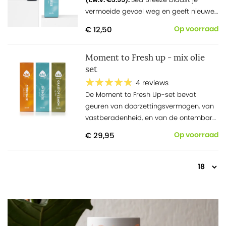
vermoeide gevoel weg en geeft nieuwe
energie.
€ 12,50
Op voorraad
Moment to Fresh up - mix olie
set
4 reviews
De Moment
to
Fre
sh
Up-set bevat
geuren van doorzettingsvermogen, van
vastberadenheid, en van de ontembare
spirit die in jou leeft.
€ 29,95
Op voorraad