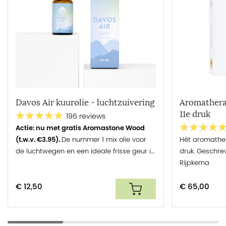
Davos Air kuurolie - luchtzuivering
Aromathera
11e druk
196 reviews
Actie: nu met gratis Aromastone Wood
(t.w.v. €3.95).
De nummer 1 mix olie voor
Hét aromather
de luchtwegen en een ideale frisse geur in
druk. Geschre
huis!
Rijpkema
€ 12,50
€ 65,00