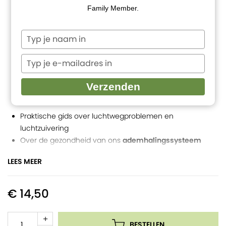
Family Member.
Typ
je
naam
Typ
in
je
e-
Verzenden
mailadres
in
Praktische gids over luchtwegproblemen en
luchtzuivering
Over de gezondheid van ons
ademhalingssysteem
Ontdek welke essentiële oliën geschikt zijn per
LEES MEER
aandoening
Prettiger leven met
meer adem en minder spanning
Onderbouwd met wetenschappelijke studies
€ 14,50
Geschreven door
Harmen Rijpkema
BESTELLEN