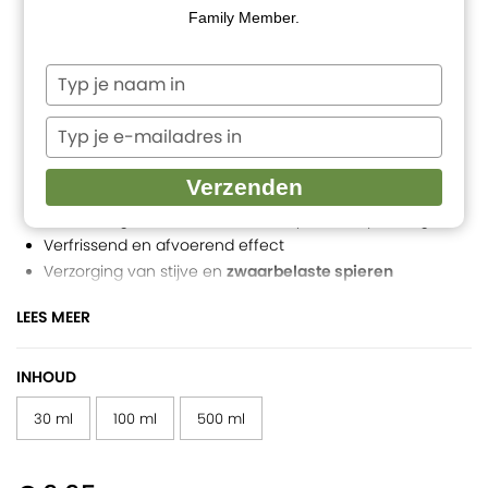
Family Member.
Typ
je
naam
Typ
in
je
e-
Verzenden
mailadres
De massageolie voor
herstel
na fysieke inspanning
in
Verfrissend en afvoerend effect
Verzorging van stijve en
zwaarbelaste spieren
Met o.a.
arnica
maceraat, helicryse en pepermunt
LEES MEER
Een basis van
jojoba-
en
amandelolie
100% zuiver en natuurlijk
Bijdrage aan project Aromasseurs, Doing Good
INHOUD