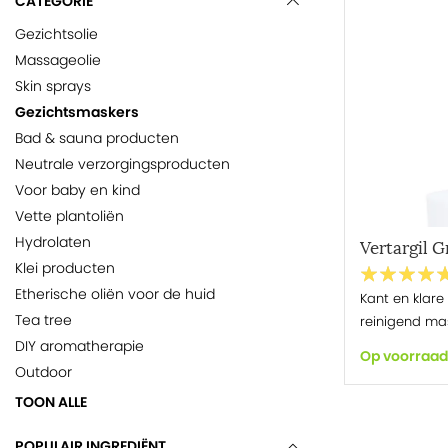
CATEGORIE
Gezichtsolie
Massageolie
Skin sprays
Gezichtsmaskers
Bad & sauna producten
Neutrale verzorgingsproducten
Voor baby en kind
Vette plantoliën
Hydrolaten
Vertargil G
Klei producten
Etherische oliën voor de huid
Kant en klare
Tea tree
reinigend mas
DIY aromatherapie
Op voorraad
Outdoor
TOON ALLE
POPULAIR INGREDIËNT