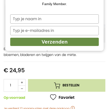
Family Member.
Typ
je
naam
Typ
in
je
e-
Verzenden
mailadres
Een essentiële olie verkregen via stoomdestillatie van
in
bloemen, bladeren en twijgen van de mirte.
€ 24,95
BESTELLEN
Favoriet
Op voorraad
Je verdient
12
spaarpunten
met deze aankoop