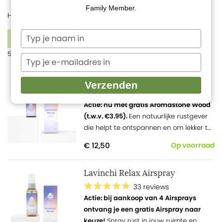
Family Member.
Home
Merken
Lavinchi Relax
1
Typ
FILTERS
je
5 producten
naam
Typ
in
je
Lavinchi Relax mix olie
e-
Verzenden
mailadres
104 reviews
in
Actie: nu met gratis Aromastone Wood
(t.w.v. €3.95).
Een natuurlijke rustgever
die helpt te ontspannen en om lekker te
slapen.
€ 12,50
Op voorraad
Lavinchi Relax Airspray
33 reviews
Actie: bij aankoop van 4 Airsprays
ontvang je een gratis Airspray naar
keuze!
Spray rust in jouw ruimte en