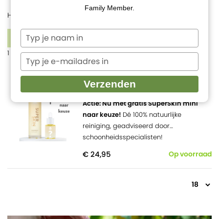
Family Member.
Home
Merken
Chi SuperSkin
1
Typ
FILTERS
je
1 product
naam
Typ
in
je
SuperSkin Cleansing Oil
e-
Verzenden
mailadres
BIO
25 reviews
in
Actie: Nu met gratis SuperSkin mini
naar keuze!
Dé 100% natuurlijke
reiniging, geadviseerd door
schoonheidsspecialisten!
€ 24,95
Op voorraad