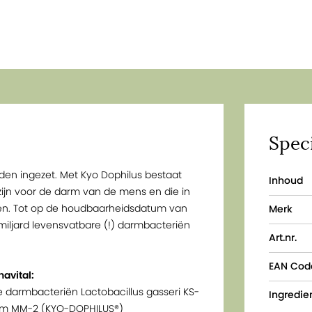
Speci
en ingezet. Met Kyo Dophilus bestaat
Inhoud
zijn voor de darm van de mens en die in
ben. Tot op de houdbaarheidsdatum van
Merk
iljard levensvatbare (!) darmbacteriën
Art.nr.
EAN Cod
avital:
 darmbacteriën Lactobacillus gasseri KS-
Ingredien
ngum MM-2 (KYO-DOPHILUS®)