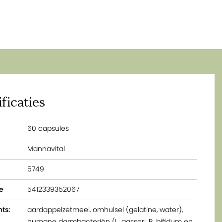
ficaties
60 capsules
Mannavital
5749
e
5412339352067
ts:
aardappelzetmeel, omhulsel (gelatine, water),
humane darmbacteriën (L. gasseri, B. biﬁdum en