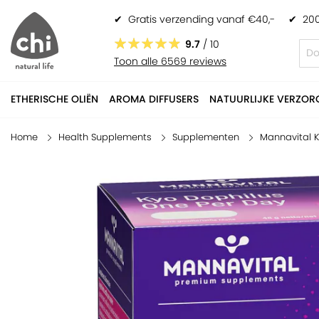
✔
Gratis verzending vanaf €40,-
✔
200
Mannavital Kyo Dophilus One per Day
€ 14,50
9.7
/ 10
Toon alle 6569 reviews
ETHERISCHE OLIËN
AROMA DIFFUSERS
NATUURLIJKE VERZOR
Home
Health Supplements
Supplementen
Mannavital K