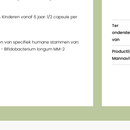
 Kinderen vanaf 6 jaar: 1/2 capsule per
Ter
onderst
van
ën van specifiek humane stammen van:
-1 - Bifidobacterium longum MM-2
Productli
Mannavi
n
rrecte dosis
ruk