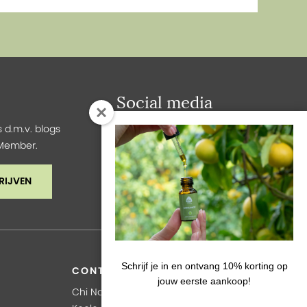
Social media
 d.m.v. blogs
y Member.
RIJVEN
Schrijf je in en ontvang 10% korting op
CONTACT
jouw eerste aankoop!
Chi Natural LIfe