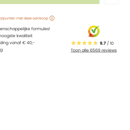
arpunten
met deze aankoop
tenschappelijke formules!
 hoogste kwaliteit
nding vanaf € 40,-
9.7
/ 10
ng
Toon alle 6569 reviews