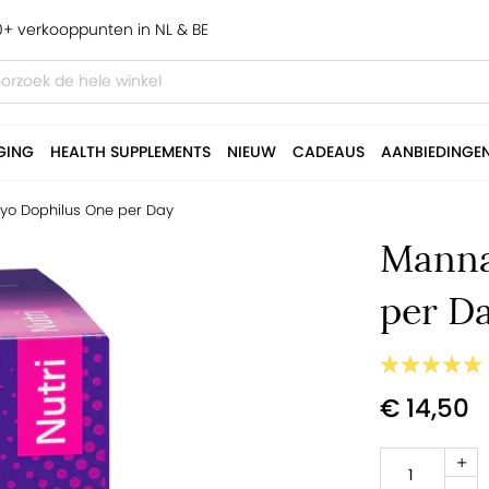
+ verkooppunten in NL & BE
GING
HEALTH SUPPLEMENTS
NIEUW
CADEAUS
AANBIEDINGE
yo Dophilus One per Day
Manna
per D
€ 14,50