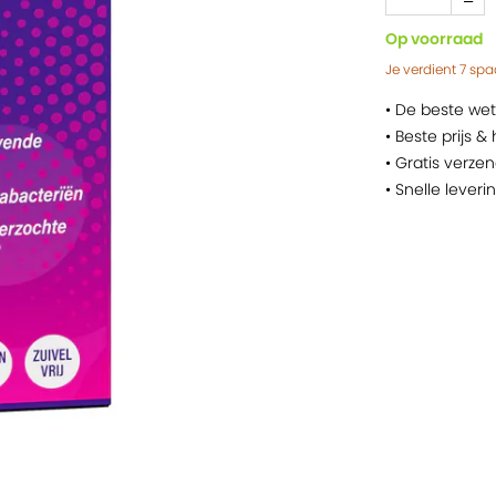
Op voorraad
Je verdient
7
spa
• De beste we
• Beste prijs &
• Gratis verze
• Snelle leveri