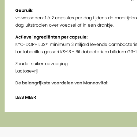
Gebruik:
volwassenen: 1 à 2 capsules per dag tijdens de maaltijden.
dag, uitstrooien over voedsel of in een drankje.
Actieve ingrediënten per capsule:
KYO-DOPHILUS®: minimum 3 miljard levende darmbacteri
Lactobacillus gasseri KS-13 - Bifidobacterium bifidum G9
Zonder suikertoevoeging
Lactosevrij
De belangrijkste voordelen van Mannavital:
- Wetenschappelijk onderbouwde voedingssupplemente
LEES MEER
- Juiste ingrediënten van de beste kwaliteit en aan de co
- Niet verpakt in blisters voor lagere ecologische voetafd
- De beste prijs-kwaliteitsverhouding
- In vegetarische capsules of -tabletten waar mogelijk