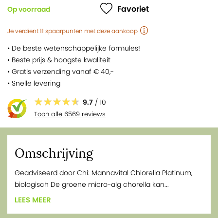
Favoriet
• behoud van normale botten
Op voorraad
Je verdient
11
spaarpunten
met deze aankoop
• De beste wetenschappelijke formules!
• Beste prijs & hoogste kwaliteit
• Gratis verzending vanaf € 40,-
• Snelle levering
9.7
/ 10
Toon alle 6569 reviews
Omschrijving
Geadviseerd door Chi: Mannavital Chlorella Platinum,
biologisch De groene micro-alg chorella kan...
LEES MEER