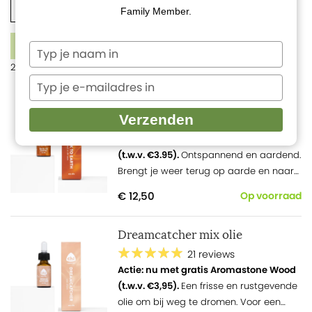
Aroma diffusers
Roomsprays
Seizoenstips
Family Member.
1
FILTERS
Typ
je
2 producten
naam
Typ
in
je
Back to Earth mix olie
e-
Verzenden
44 reviews
mailadres
Actie: nu met gratis Aromastone Wood
in
(t.w.v. €3.95).
Ontspannend en aardend.
Brengt je weer terug op aarde en naar
jouw eigen natuurlijke evenwicht!
€ 12,50
Op voorraad
Dreamcatcher mix olie
21 reviews
Actie: nu met gratis Aromastone Wood
(t.w.v. €3,95).
Een frisse en rustgevende
olie om bij weg te dromen. Voor een