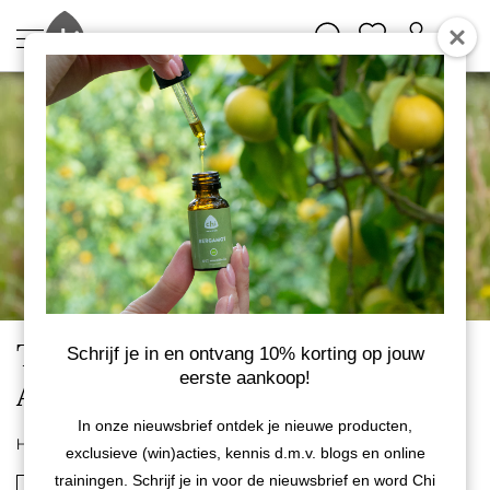
Top 15 verdampingsoliën -
Schrijf je in en ontvang 10% korting op jouw
eerste aankoop!
Aardend
In onze nieuwsbrief ontdek je nieuwe producten,
Home
Etherische oliën
Top 15 verdampingsoliën
exclusieve (win)acties, kennis d.m.v. blogs en online
trainingen. Schrijf je in voor de nieuwsbrief en word Chi