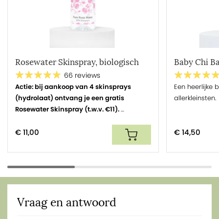
Rosewater Skinspray, biologisch
Baby Chi Ba
66 reviews
Actie: bij aankoop van 4 skinsprays
Een heerlijke 
(hydrolaat) ontvang je een gratis
allerkleinsten.
Rosewater Skinspray (t.w.v. €11).
Verfrissende en huidverzorgende spray
van puur rozenwater. Ook voor de
€ 11,00
€ 14,50
gevoelige huid en babyhuid.
Vraag en antwoord