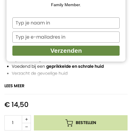
Family Member.
Typ
je
naam
Typ
in
je
e-
Verzenden
mailadres
Bij luieruitslag en rode billetjes
in
Voedend bij een
geprikkelde en schrale huid
Verzacht de gevoelige huid
Beschermt tegen uitdroging
LEES MEER
Zachte luier zalf met o.a. castor, kokos en sheabutter
1
00% natuurlijke en biologische babyverzorging
Het beste uit de natuur voor jouw baby en jezelf
€ 14,50
BESTELLEN