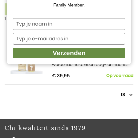
Family Member.
1
FILTERS
1 product
Typ
je
SuperSkin Anti Aging
naam
Typ
in
je
59 reviews
e-
Actie: Nu met gratis SuperSkin mini
Verzenden
mailadres
naar keuze!
Super bij een ouder
in
wordende huid. Geen dag- en nacht
crème nodig.
€ 39,95
Op voorraad
Chi kwaliteit sinds 1979