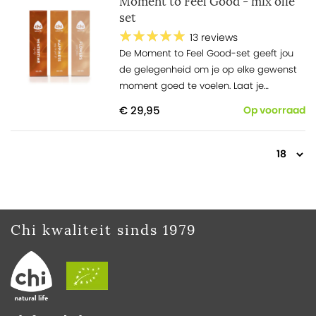
Moment to Feel Good - mix olie
set
13 reviews
De Moment
to
Feel
Good
-set geeft jou
de gelegenheid om je op elke gewenst
moment goed te voelen. Laat je
meeslepen in de
positi
vit
eit
die deze
€ 29,95
Op voorraad
mixen met zich meebrengen.
Chi kwaliteit sinds 1979