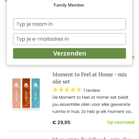
Family Member.
Moment To Relax - mix olie set
Typ
6 reviews
je
Creëer je eigen moment van
naam
Typ
ontspanning en laat de mixen
in
je
Dreamcatcher, Forest Walk en
e-
Verzenden
Cinnamon Dream je zorgen wegnemen.
€ 29,95
mailadres
Op voorraad
in
Moment to Feel at Home - mix
olie set
1 review
De Moment
to
Feel at Home-set biedt
jou essentiële oliën voor elke gewenste
ruimte in huis. Zo heb je elk moment van
de dag een lekkere, gepaste geur in
€ 29,95
Op voorraad
huis.