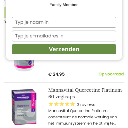
Family Member.
FILTERS
Typ
93 producten
je
naam
Typ
Mannavital Collagen
in
je
2 reviews
e-
Verzenden
Ondersteunt collageenaanmaak
mailadres
in
€ 24,95
Op voorraad
Mannavital Quercetine Platinum
60 vegicaps
3 reviews
Mannavital Quercetine Platinum
ondersteunt de normale werking van
het immuunsysteem en helpt vrij te