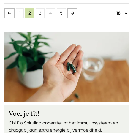
Pagina
Pagina
Vorige
Pagina
U lees momenteel pagina
Pagina
Pagina
Pagina
Pagina
Volgende
1
2
3
4
5
Voel je fit!
Chi Bio Spirulina ondersteunt het immuunsysteem en
draagt bij aan extra energie bij vermoeidheid.