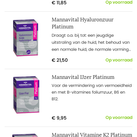
€ 11,85
Op voorraad
vitamine foliumzuur onmisbaar. De
bioactieve vorm van foliumzuur, die zeer
Mannavital Hyaluronzuur
goed wordt opgenomen, is 5-
Platinum
methyltetrahydrofoliumzuur.
Draagt o.a. bij tot: een jeugdige
uitstraling van de huid, het behoud van
een normale huid, de normale vorming
en het behoud van bindweefsels
€ 21,50
Op voorraad
Mannavital IJzer Platinum
Voor de vermindering van vermoeidheid
en met B-vitamines foliumzuur, B6 en
B12.
€ 9,95
Op voorraad
Mannavital Vitamine K2 Platinum