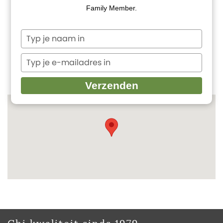
Nederland
Family Member.
T:
+32 499 25 10 85
E:
mattheussenan@gmail.com
Typ
W:
https://mattheussenan.com/schoonheidssalon-
je
baarle-hertog/
naam
Typ
in
Street View
je
e-
Verzenden
mailadres
in