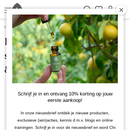
Verkooppunten
Energetisch
schoonheidssalon Beauty
& Shine
Schrijf je in en ontvang 10% korting op jouw
Chi Essential Cosmetics
eerste aankoop!
Schoonheidsspecialisten
Adres:
In onze nieuwsbrief ontdek je nieuwe producten,
Chaamseweg 17
exclusieve (win)acties, kennis d.m.v. blogs en online
2387 Baarle-Hertog
trainingen. Schrijf je in voor de nieuwsbrief en word Chi