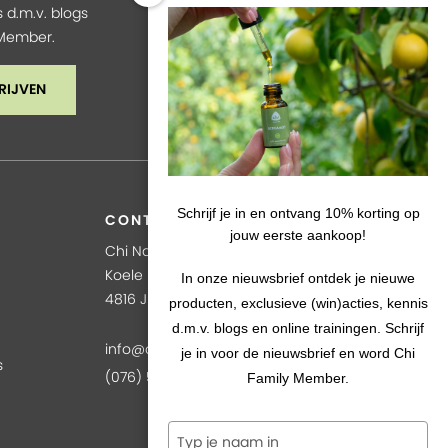
 d.m.v. blogs
y Member.
RIJVEN
Schrijf je in en ontvang 10% korting op
CONTACT
jouw eerste aankoop!
Chi Natural LIfe
Koele Mei 42
In onze nieuwsbrief ontdek je nieuwe
4816 JD Breda
producten, exclusieve (win)acties, kennis
d.m.v. blogs en online trainingen. Schrijf
info@chi.nl
je in voor de nieuwsbrief en word Chi
s
(076) 571 91 99
Family Member.
Typ