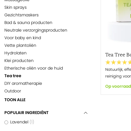
Skin sprays
Gezichtsmaskers
Bad & sauna producten
Neutrale verzorgingsproducten
Voor baby en kind
Vette plantoliën
Hydrolaten
Tea Tree B
Klei producten
Etherische oliën voor de huid
Natuurlijk, ef
Tea tree
reiniging voo
DIY aromatherapie
Op voorraad
Outdoor
TOON ALLE
POPULAIR INGREDIËNT
Lavendel
1