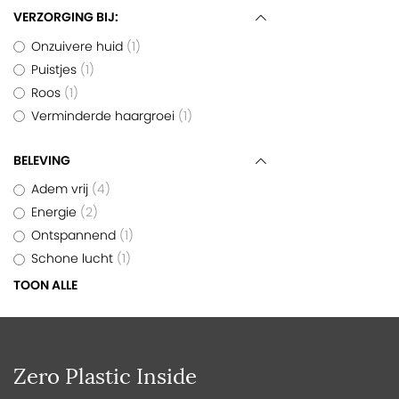
VERZORGING BIJ:
Onzuivere huid
1
Puistjes
1
Roos
1
Verminderde haargroei
1
BELEVING
Adem vrij
4
Energie
2
Ontspannend
1
Schone lucht
1
TOON ALLE
Zero Plastic Inside