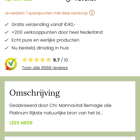
Bevat vitamine E als natuurlijk antioxidans onder de vorm
Je verdient
7
spaarpunten
met deze aankoop
van gemengde tocoferolen
Bevat vitamine A in de directe actieve vorm,
Gratis verzending vanaf €40,-
retinylpalmitaat
+200 verkooppunten door heel Nederland
Vegetarische softgel, ‘clean label’
Echt pure en eerlijke producten
Nu besteld,
dinsdag
in huis
9.7
/ 10
Toon alle 6569 reviews
Omschrijving
Geadviseerd door Chi: Mannavital Bernagie olie
Platinum Rijkste natuurlijke bron van het bi...
LEES MEER