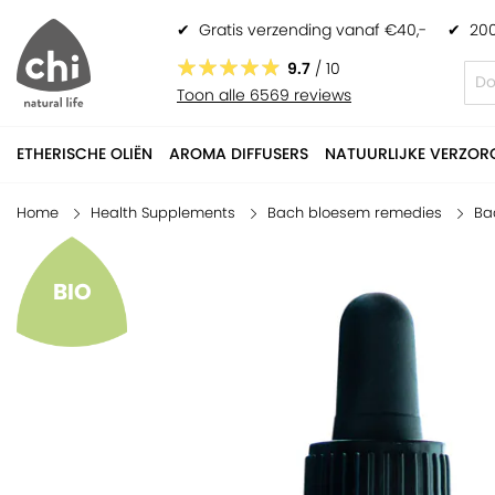
✔
Gratis verzending vanaf €40,-
✔
200
Ladrome No 38 Wilg bachbloesem, biologisch
€ 12,25
9.7
/ 10
Toon alle 6569 reviews
ETHERISCHE OLIËN
AROMA DIFFUSERS
NATUURLIJKE VERZOR
Home
Health Supplements
Bach bloesem remedies
Ba
BIO