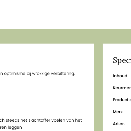
Speci
optimisme bij wrokkige verbittering.
Inhoud
Keurmer
Productl
Merk
ich steeds het slachtoffer voelen van het
Art.nr.
eren leggen