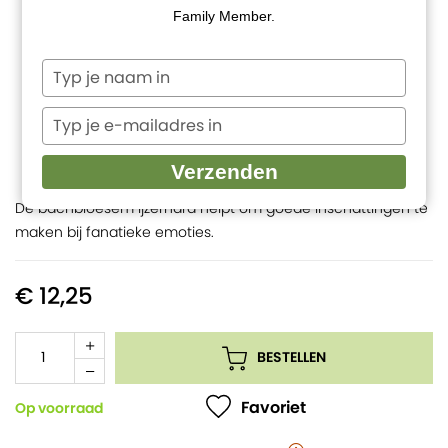
Family Member.
Typ
je
naam
Typ
in
je
e-
Verzenden
mailadres
in
De bachbloesem ijzerhard helpt om goede inschattingen te
maken bij fanatieke emoties.
€ 12,25
BESTELLEN
Favoriet
Op voorraad