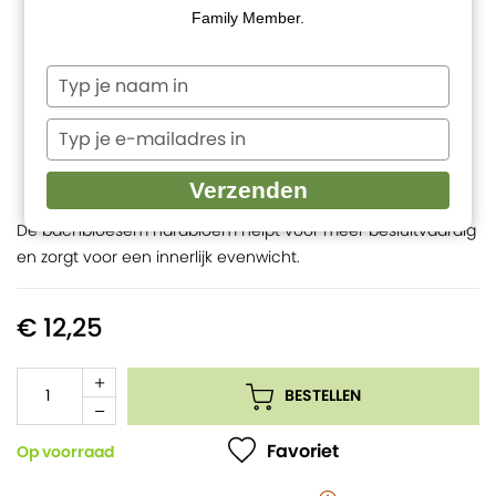
Family Member.
Typ
je
naam
Typ
in
je
e-
Verzenden
mailadres
in
De bachbloesem hardbloem helpt voor meer besluitvaardig
en zorgt voor een innerlijk evenwicht.
€ 12,25
BESTELLEN
Favoriet
Op voorraad