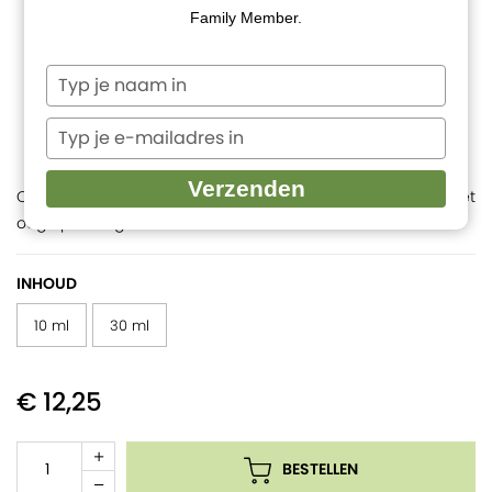
Family Member.
Typ
je
naam
Typ
in
je
e-
Verzenden
Combinatie van 5 bloesemessences, samengesteld met het
mailadres
oog op noodgevallen.
in
INHOUD
€ 12,25
BESTELLEN