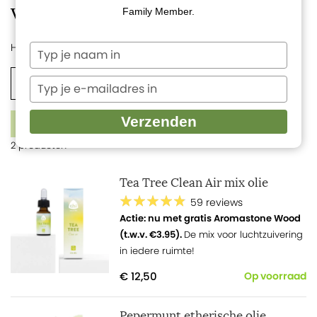
Verfrissing
Family Member.
Home
Etherische oliën
Top 15 luchtzuivering
Typ
je
naam
Aroma diffusers
Roomsprays
Seizoenstips
Typ
in
je
e-
1
Verzenden
FILTERS
mailadres
2 producten
in
Tea Tree Clean Air mix olie
59 reviews
Actie: nu met gratis Aromastone Wood
(t.w.v. €3.95).
De mix voor luchtzuivering
in iedere ruimte!
€ 12,50
Op voorraad
Pepermunt etherische olie