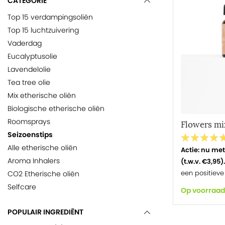
CATEGORIE
Top 15 verdampingsoliën
Top 15 luchtzuivering
Vaderdag
Eucalyptusolie
Lavendelolie
Tea tree olie
Mix etherische oliën
Biologische etherische oliën
Roomsprays
Flowers mix
Seizoenstips
Alle etherische oliën
Actie: nu me
Aroma Inhalers
(t.w.v. €3,95)
een positieve 
CO2 Etherische oliën
Selfcare
Op voorraad
POPULAIR INGREDIËNT