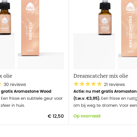
 olie
Dreamcatcher mix olie
30 reviews
21 reviews
t gratis Aromastone Wood
Actie: nu met gratis Aromasto
.
Een frisse en subtiele geur voor
(t.w.v. €3,95).
Een frisse en rust
sfeer in huis.
om bij weg te dromen. Voor een 
gevoel.
€ 12,50
Op voorraad