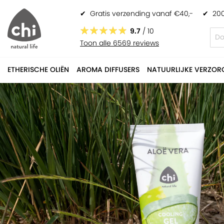
✔
Gratis verzending vanaf €40,-
✔
200
9.7
/ 10
Toon alle 6569 reviews
ETHERISCHE OLIËN
AROMA DIFFUSERS
NATUURLIJKE VERZOR