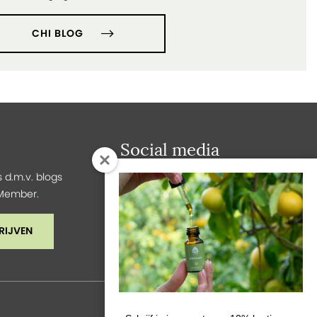
CHI BLOG
Social media
 d.m.v. blogs
y Member.
RIJVEN